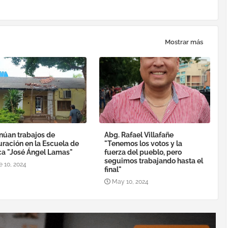
Mostrar más
núan trabajos de
Abg. Rafael Villafañe
uración en la Escuela de
"Tenemos los votos y la
a "José Ángel Lamas"
fuerza del pueblo, pero
seguimos trabajando hasta el
e 10, 2024
final"
May 10, 2024