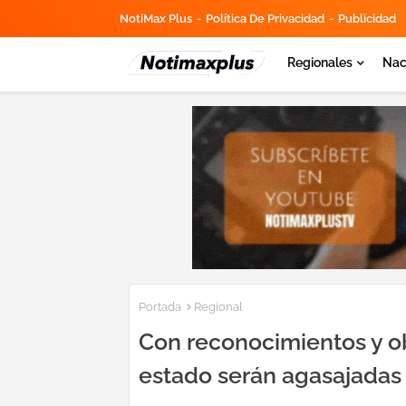
NotiMax Plus
Política De Privacidad
Publicidad
Regionales
Nac
Portada
Regional
Con reconocimientos y o
estado serán agasajadas P