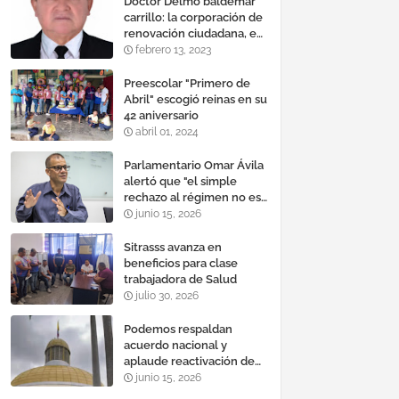
Doctor Delmo baldemar
carrillo: la corporación de
renovación ciudadana, es
un banco mundial de
febrero 13, 2023
proyectos
Preescolar "Primero de
Abril" escogió reinas en su
42 aniversario
abril 01, 2024
Parlamentario Omar Ávila
alertó que "el simple
rechazo al régimen no es
suficiente para lograr un
junio 15, 2026
cambio democrático
efectivo"
Sitrasss avanza en
beneficios para clase
trabajadora de Salud
julio 30, 2026
Podemos respaldan
acuerdo nacional y
aplaude reactivación de
Tocoma con la
junio 15, 2026
incorporación de 2.640