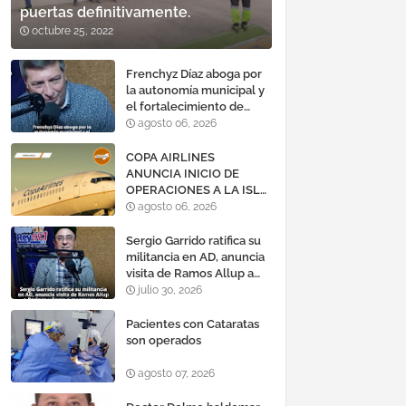
puertas definitivamente.
octubre 25, 2022
Frenchyz Díaz aboga por
la autonomía municipal y
el fortalecimiento de
servicios públicos
agosto 06, 2026
COPA AIRLINES
ANUNCIA INICIO DE
OPERACIONES A LA ISLA
DE MARGARITA,
agosto 06, 2026
VENEZUELA
Sergio Garrido ratifica su
militancia en AD, anuncia
visita de Ramos Allup a
Barinas y llama a
julio 30, 2026
mantener un «optimismo
cauteloso»
Pacientes con Cataratas
son operados
agosto 07, 2026