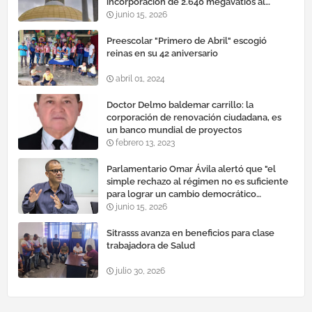
incorporación de 2.640 megavatios al
sistema eléctrico nacional
junio 15, 2026
Preescolar "Primero de Abril" escogió
reinas en su 42 aniversario
abril 01, 2024
Doctor Delmo baldemar carrillo: la
corporación de renovación ciudadana, es
un banco mundial de proyectos
febrero 13, 2023
Parlamentario Omar Ávila alertó que "el
simple rechazo al régimen no es suficiente
para lograr un cambio democrático
efectivo"
junio 15, 2026
Sitrasss avanza en beneficios para clase
trabajadora de Salud
julio 30, 2026