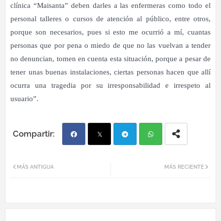
clínica “Maisanta” deben darles a las enfermeras como todo el
personal talleres o cursos de atención al público, entre otros,
porque son necesarios, pues si esto me ocurrió a mí, cuantas
personas que por pena o miedo de que no las vuelvan a tender
no denuncian, tomen en cuenta esta situación, porque a pesar de
tener unas buenas instalaciones, ciertas personas hacen que allí
ocurra una tragedia por su irresponsabilidad e irrespeto al
usuario”.
Fac
Twi
Tel
Wh
MÁS ANTIGUA
MÁS RECIENTE
ebo
tter
egr
atsa
ok
am
pp