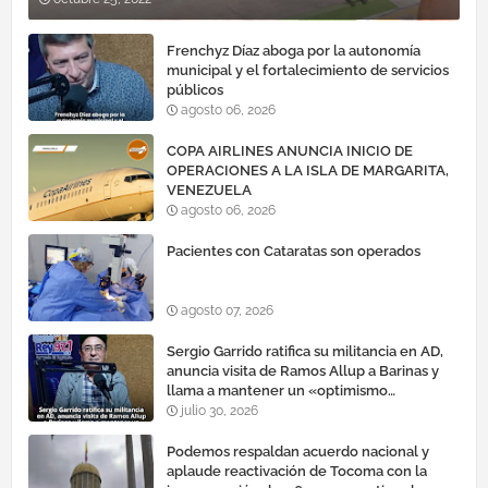
Frenchyz Díaz aboga por la autonomía
municipal y el fortalecimiento de servicios
públicos
agosto 06, 2026
COPA AIRLINES ANUNCIA INICIO DE
OPERACIONES A LA ISLA DE MARGARITA,
VENEZUELA
agosto 06, 2026
Pacientes con Cataratas son operados
agosto 07, 2026
Sergio Garrido ratifica su militancia en AD,
anuncia visita de Ramos Allup a Barinas y
llama a mantener un «optimismo
cauteloso»
julio 30, 2026
Podemos respaldan acuerdo nacional y
aplaude reactivación de Tocoma con la