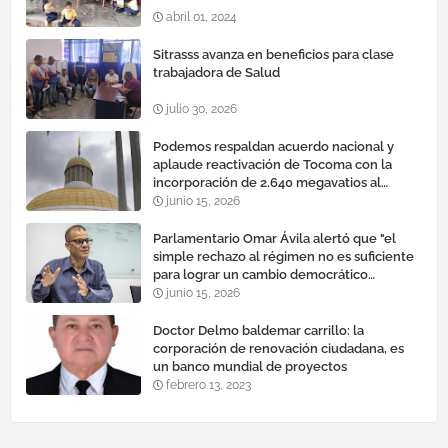
abril 01, 2024
Sitrasss avanza en beneficios para clase
trabajadora de Salud
julio 30, 2026
Podemos respaldan acuerdo nacional y
aplaude reactivación de Tocoma con la
incorporación de 2.640 megavatios al
sistema eléctrico nacional
junio 15, 2026
Parlamentario Omar Ávila alertó que "el
simple rechazo al régimen no es suficiente
para lograr un cambio democrático
efectivo"
junio 15, 2026
Doctor Delmo baldemar carrillo: la
corporación de renovación ciudadana, es
un banco mundial de proyectos
febrero 13, 2023