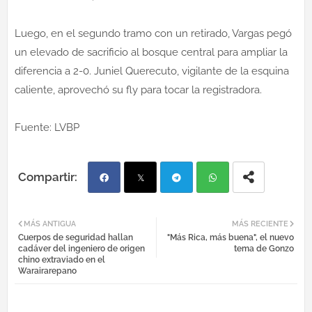
Luego, en el segundo tramo con un retirado, Vargas pegó
un elevado de sacrificio al bosque central para ampliar la
diferencia a 2-0. Juniel Querecuto, vigilante de la esquina
caliente, aprovechó su fly para tocar la registradora.
Fuente: LVBP
Fac
Twi
Tel
Wh
MÁS ANTIGUA
MÁS RECIENTE
Cuerpos de seguridad hallan
"Más Rica, más buena", el nuevo
ebo
tter
egr
atsa
cadáver del ingeniero de origen
tema de Gonzo
chino extraviado en el
Warairarepano
ok
am
pp