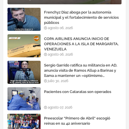
Frenchyz Díaz aboga por la autonomía
municipal y el fortalecimiento de servicios
públicos
agosto 06, 2026
COPA AIRLINES ANUNCIA INICIO DE
OPERACIONES A LA ISLA DE MARGARITA,
VENEZUELA
agosto 06, 2026
Sergio Garrido ratifica su militancia en AD,
anuncia visita de Ramos Allup a Barinas y
llama a mantener un «optimismo
cauteloso»
julio 30, 2026
Pacientes con Cataratas son operados
agosto 07, 2026
Preescolar "Primero de Abril" escogió
reinas en su 42 aniversario