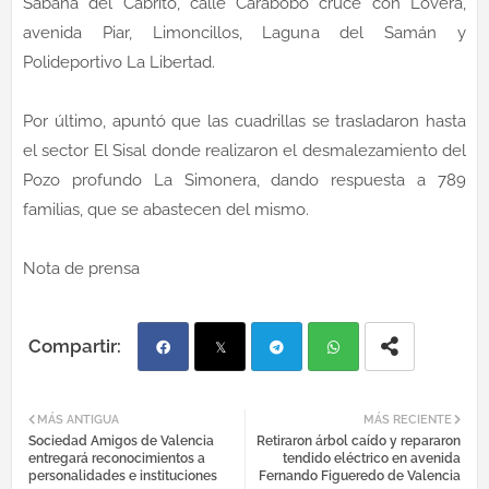
Sabana del Cabrito, calle Carabobo cruce con Lovera,
avenida Piar, Limoncillos, Laguna del Samán y
Polideportivo La Libertad.
Por último, apuntó que las cuadrillas se trasladaron hasta
el sector El Sisal donde realizaron el desmalezamiento del
Pozo profundo La Simonera, dando respuesta a 789
familias, que se abastecen del mismo.
Nota de prensa
Fac
Twi
Tel
Wh
MÁS ANTIGUA
MÁS RECIENTE
Sociedad Amigos de Valencia
Retiraron árbol caído y repararon
ebo
tter
egr
atsa
entregará reconocimientos a
tendido eléctrico en avenida
personalidades e instituciones
Fernando Figueredo de Valencia