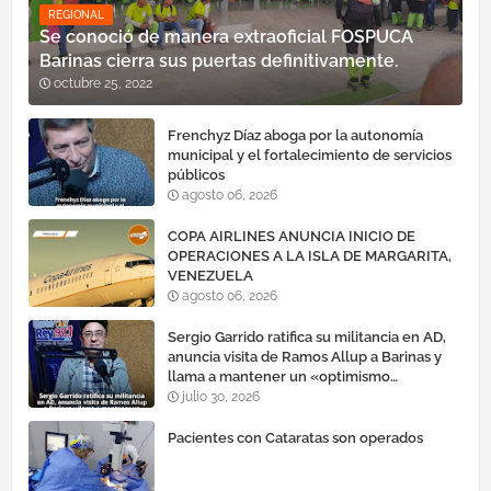
REGIONAL
Se conoció de manera extraoficial FOSPUCA
Barinas cierra sus puertas definitivamente.
octubre 25, 2022
Frenchyz Díaz aboga por la autonomía
municipal y el fortalecimiento de servicios
públicos
agosto 06, 2026
COPA AIRLINES ANUNCIA INICIO DE
OPERACIONES A LA ISLA DE MARGARITA,
VENEZUELA
agosto 06, 2026
Sergio Garrido ratifica su militancia en AD,
anuncia visita de Ramos Allup a Barinas y
llama a mantener un «optimismo
cauteloso»
julio 30, 2026
Pacientes con Cataratas son operados