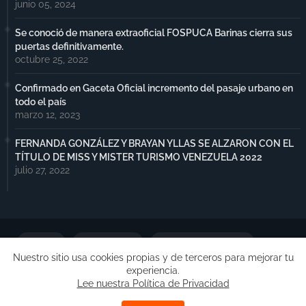
junio 05, 2024
Se conoció de manera extraoficial FOSPUCA Barinas cierra sus
puertas definitivamente.
octubre 25, 2022
Confirmado en Gaceta Oficial incremento del pasaje urbano en
todo el país
marzo 12, 2023
FERNANDA GONZÁLEZ Y BRAYAN YLLAS SE ALZARON CON EL
TÍTULO DE MISS Y MISTER TURISMO VENEZUELA 2022
julio 27, 2022
Portada
Notimax Plus
Política de Privacidad
Nuestro sitio usa cookies propias y de terceros para mejorar tu
experiencia.
Publicidad
Lee nuestra Política de Privacidad
Copyright ©
Free Blogger Templates
| Desarrollado por