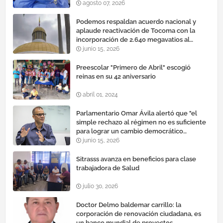
agosto 07, 2026
Podemos respaldan acuerdo nacional y
aplaude reactivación de Tocoma con la
incorporación de 2.640 megavatios al
sistema eléctrico nacional
junio 15, 2026
Preescolar "Primero de Abril" escogió
reinas en su 42 aniversario
abril 01, 2024
Parlamentario Omar Ávila alertó que "el
simple rechazo al régimen no es suficiente
para lograr un cambio democrático
efectivo"
junio 15, 2026
Sitrasss avanza en beneficios para clase
trabajadora de Salud
julio 30, 2026
Doctor Delmo baldemar carrillo: la
corporación de renovación ciudadana, es
un banco mundial de proyectos