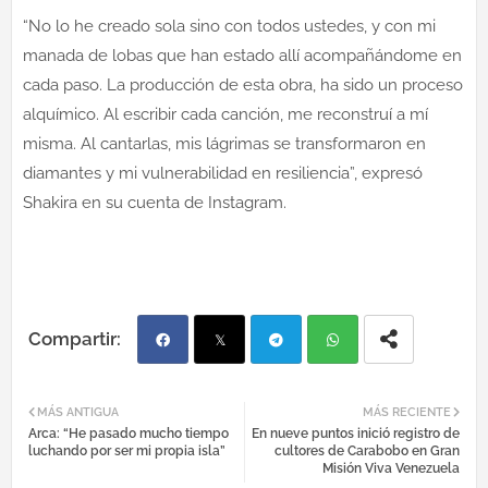
“No lo he creado sola sino con todos ustedes, y con mi
manada de lobas que han estado allí acompañándome en
cada paso. La producción de esta obra, ha sido un proceso
alquímico. Al escribir cada canción, me reconstruí a mí
misma. Al cantarlas, mis lágrimas se transformaron en
diamantes y mi vulnerabilidad en resiliencia”, expresó
Shakira en su cuenta de Instagram.
Fac
Twi
Tel
Wh
MÁS ANTIGUA
MÁS RECIENTE
Arca: “He pasado mucho tiempo
En nueve puntos inició registro de
ebo
tter
egr
atsa
luchando por ser mi propia isla”
cultores de Carabobo en Gran
Misión Viva Venezuela
ok
am
pp