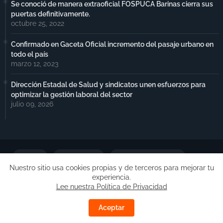
Se conoció de manera extraoficial FOSPUCA Barinas cierra sus
puertas definitivamente.
octubre 25, 2022
Confirmado en Gaceta Oficial incremento del pasaje urbano en
todo el país
marzo 12, 2023
Dirección Estadal de Salud y sindicatos unen esfuerzos para
optimizar la gestión laboral del sector
julio 09, 2026
Portada
Notimax Plus
Política de Privacidad
Nuestro sitio usa cookies propias y de terceros para mejorar tu
experiencia.
Publicidad
Lee nuestra Política de Privacidad
Copyright ©
Free Blogger Templates
| Desarrollado por
Aceptar
Barinas.Online