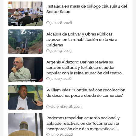
Instalada en mesa de diálogo cláusula 4 del
Sector Salud
julio 28, 2026
Alcaldía de Bolívar y Obras Públicas
avanzan en la rehabilitación de la vía a
Calderas
julio 19, 2023
Argenis Aldazoro: Barinas reaviva su
corazón cultural y fortalece el poder
popular con la reinauguración del teatro
esteban ruiz guevara
julio 27, 2026
William Páez: "Continuará con recolección
de desechos pese a deuda de comercios"
diciembre 18, 2023
Podemos respaldan acuerdo nacional y
aplaude reactivación de Tocoma con la
incorporación de 2.640 megavatios al
sistema eléctrico nacional
junio 15, 2026