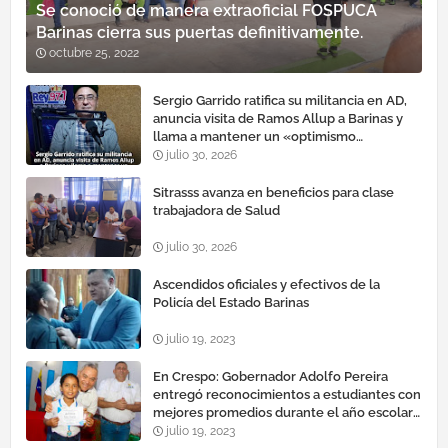
Se conoció de manera extraoficial FOSPUCA
Barinas cierra sus puertas definitivamente.
octubre 25, 2022
Sergio Garrido ratifica su militancia en AD,
anuncia visita de Ramos Allup a Barinas y
llama a mantener un «optimismo
cauteloso»
julio 30, 2026
Sitrasss avanza en beneficios para clase
trabajadora de Salud
julio 30, 2026
Ascendidos oficiales y efectivos de la
Policía del Estado Barinas
julio 19, 2023
En Crespo: Gobernador Adolfo Pereira
entregó reconocimientos a estudiantes con
mejores promedios durante el año escolar
2022 – 2023
julio 19, 2023