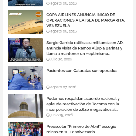
agosto 06, 2026
COPA AIRLINES ANUNCIA INICIO DE
OPERACIONES A LA ISLA DE MARGARITA,
VENEZUELA
agosto 06, 2026
Sergio Garrido ratifica su militancia en AD,
anuncia visita de Ramos Allup a Barinas y
llama a mantener un «optimismo
cauteloso»
julio 30, 2026
Pacientes con Cataratas son operados
agosto 07, 2026
Podemos respaldan acuerdo nacional y
aplaude reactivación de Tocoma con la
incorporación de 2.640 megavatios al
sistema eléctrico nacional
junio 15, 2026
Preescolar "Primero de Abril" escogió
reinas en su 42 aniversario