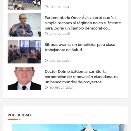
abril 01, 2024
Parlamentario Omar Ávila alertó que "el
simple rechazo al régimen no es suficiente
para lograr un cambio democrático
efectivo"
junio 15, 2026
Sitrasss avanza en beneficios para clase
trabajadora de Salud
julio 30, 2026
Doctor Delmo baldemar carrillo: la
corporación de renovación ciudadana, es
un banco mundial de proyectos
febrero 13, 2023
PUBLICIDAD