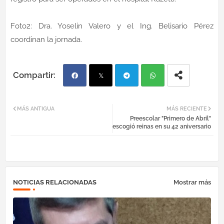
Foto2: Dra. Yoselin Valero y el Ing. Belisario Pérez
coordinan la jornada.
Fac
Twi
Tel
Wh
MÁS ANTIGUA
MÁS RECIENTE
Preescolar "Primero de Abril"
ebo
tter
egr
atsa
escogió reinas en su 42 aniversario
ok
am
pp
NOTICIAS RELACIONADAS
Mostrar más