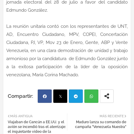
jornada electoral del 28 de julio a favor del candidato
Edmundo González.
La reunión unitaria contó con los representantes de UNT,
AD, Encuentro Ciudadano, MPV, COPEI, Concertación
Ciudadana, PJ, VP, Mov 23 de Enero, Gente, ABP y Vente
Venezuela, en una clara demostración de unidad y trabajo
armonioso por la candidatura de Edmundo González junto
a la exitosa participación de la líder de la oposición
venezolana, María Corina Machado.
Fac
Twi
Tel
Wh
MÁS ANTIGUA
MÁS RECIENTE
Viajaban de Cancún a EE.UU. y el
Maduro lanza su comando de
ebo
tter
egr
atsa
avión se incendió tras el aterrizaje:
campaña "Venezuela Nuestra"
el inquietante video de la