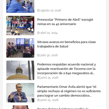
agosto 07, 2026
Preescolar "Primero de Abril" escogió
reinas en su 42 aniversario
abril 01, 2024
Sitrasss avanza en beneficios para clase
trabajadora de Salud
julio 30, 2026
Podemos respaldan acuerdo nacional y
aplaude reactivación de Tocoma con la
incorporación de 2.640 megavatios al
sistema eléctrico nacional
junio 15, 2026
Parlamentario Omar Ávila alertó que "el
simple rechazo al régimen no es suficiente
para lograr un cambio democrático
efectivo"
junio 15, 2026