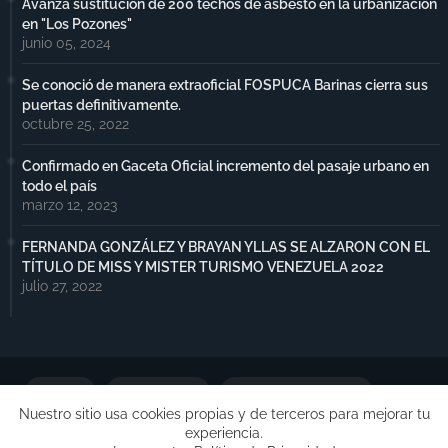
Avanza sustitución de 200 techos de asbesto en la urbanización
en "Los Pozones"
junio 05, 2024
Se conoció de manera extraoficial FOSPUCA Barinas cierra sus
puertas definitivamente.
octubre 25, 2022
Confirmado en Gaceta Oficial incremento del pasaje urbano en
todo el país
marzo 12, 2023
FERNANDA GONZÁLEZ Y BRAYAN YLLAS SE ALZARON CON EL
TÍTULO DE MISS Y MISTER TURISMO VENEZUELA 2022
julio 27, 2022
Portada
Notimax Plus
Política de Privacidad
Nuestro sitio usa cookies propias y de terceros para mejorar tu
experiencia.
Publicidad