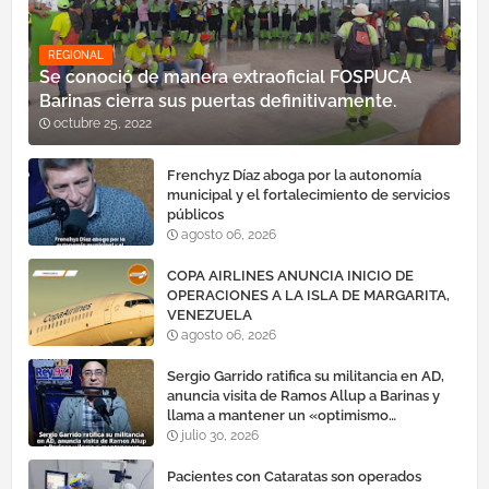
REGIONAL
Se conoció de manera extraoficial FOSPUCA
Barinas cierra sus puertas definitivamente.
octubre 25, 2022
Frenchyz Díaz aboga por la autonomía
municipal y el fortalecimiento de servicios
públicos
agosto 06, 2026
COPA AIRLINES ANUNCIA INICIO DE
OPERACIONES A LA ISLA DE MARGARITA,
VENEZUELA
agosto 06, 2026
Sergio Garrido ratifica su militancia en AD,
anuncia visita de Ramos Allup a Barinas y
llama a mantener un «optimismo
cauteloso»
julio 30, 2026
Pacientes con Cataratas son operados