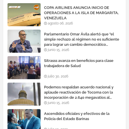
COPA AIRLINES ANUNCIA INICIO DE
OPERACIONES A LA ISLA DE MARGARITA,
VENEZUELA
agosto 06, 2026
Parlamentario Omar Ávila alertó que "el
simple rechazo al régimen no es suficiente
para lograr un cambio democrático
efectivo"
junio 15, 2026
Sitrasss avanza en beneficios para clase
trabajadora de Salud
julio 30, 2026
Podemos respaldan acuerdo nacional y
aplaude reactivación de Tocoma con la
incorporación de 2.640 megavatios al
sistema eléctrico nacional
junio 15, 2026
Ascendidos oficiales y efectivos de la
Policía del Estado Barinas