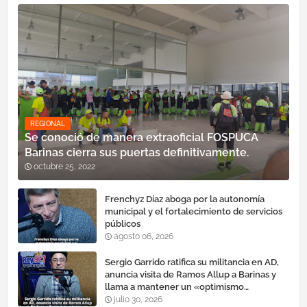
REGIONAL
Se conoció de manera extraoficial FOSPUCA
Barinas cierra sus puertas definitivamente.
octubre 25, 2022
Frenchyz Díaz aboga por la autonomía
municipal y el fortalecimiento de servicios
públicos
agosto 06, 2026
Sergio Garrido ratifica su militancia en AD,
anuncia visita de Ramos Allup a Barinas y
llama a mantener un «optimismo
cauteloso»
julio 30, 2026