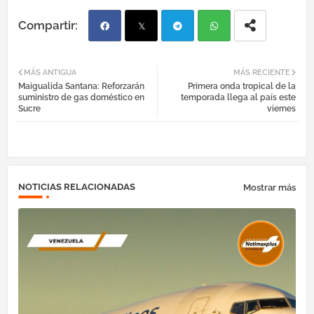
Fac
Twi
Tel
Wh
MÁS ANTIGUA
MÁS RECIENTE
Maigualida Santana: Reforzarán
Primera onda tropical de la
ebo
tter
egr
atsa
suministro de gas doméstico en
temporada llega al país este
Sucre
viernes
ok
am
pp
NOTICIAS RELACIONADAS
Mostrar más