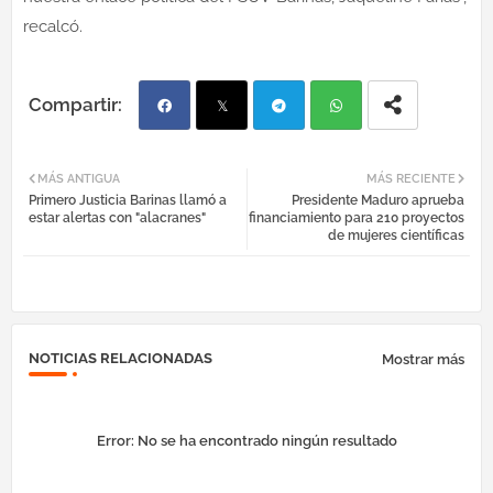
recalcó.
Fac
Twi
Tel
Wh
MÁS ANTIGUA
MÁS RECIENTE
Primero Justicia Barinas llamó a
Presidente Maduro aprueba
ebo
tter
egr
atsa
estar alertas con "alacranes"
financiamiento para 210 proyectos
de mujeres científicas
ok
am
pp
NOTICIAS RELACIONADAS
Mostrar más
Error:
No se ha encontrado ningún resultado