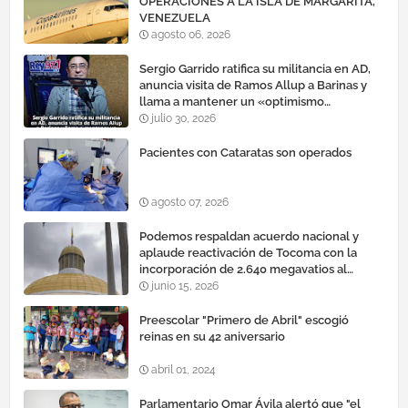
OPERACIONES A LA ISLA DE MARGARITA,
VENEZUELA
agosto 06, 2026
Sergio Garrido ratifica su militancia en AD,
anuncia visita de Ramos Allup a Barinas y
llama a mantener un «optimismo
cauteloso»
julio 30, 2026
Pacientes con Cataratas son operados
agosto 07, 2026
Podemos respaldan acuerdo nacional y
aplaude reactivación de Tocoma con la
incorporación de 2.640 megavatios al
sistema eléctrico nacional
junio 15, 2026
Preescolar "Primero de Abril" escogió
reinas en su 42 aniversario
abril 01, 2024
Parlamentario Omar Ávila alertó que "el