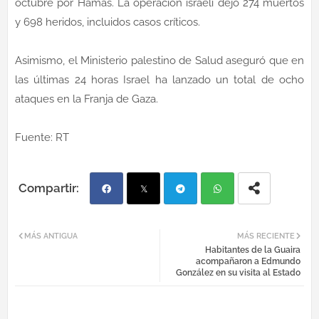
octubre por Hamás. La operación israelí dejó 274 muertos
y 698 heridos, incluidos casos críticos.
Asimismo, el Ministerio palestino de Salud aseguró que en
las últimas 24 horas Israel ha lanzado un total de ocho
ataques en la Franja de Gaza.
Fuente: RT
Fac
Twi
Tel
Wh
MÁS ANTIGUA
MÁS RECIENTE
Habitantes de la Guaira
ebo
tter
egr
atsa
acompañaron a Edmundo
González en su visita al Estado
ok
am
pp