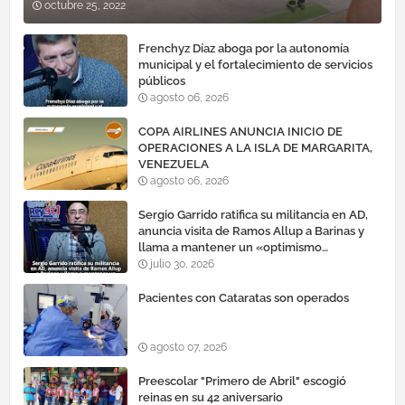
octubre 25, 2022
Frenchyz Díaz aboga por la autonomía
municipal y el fortalecimiento de servicios
públicos
agosto 06, 2026
COPA AIRLINES ANUNCIA INICIO DE
OPERACIONES A LA ISLA DE MARGARITA,
VENEZUELA
agosto 06, 2026
Sergio Garrido ratifica su militancia en AD,
anuncia visita de Ramos Allup a Barinas y
llama a mantener un «optimismo
cauteloso»
julio 30, 2026
Pacientes con Cataratas son operados
agosto 07, 2026
Preescolar "Primero de Abril" escogió
reinas en su 42 aniversario