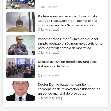
abril 01, 2024
Podemos respaldan acuerdo nacional y
aplaude reactivación de Tocoma con la
incorporación de 2.640 megavatios al
sistema eléctrico nacional
junio 15, 2026
Parlamentario Omar Ávila alertó que "el
simple rechazo al régimen no es suficiente
para lograr un cambio democrático
efectivo"
junio 15, 2026
Sitrasss avanza en beneficios para clase
trabajadora de Salud
julio 30, 2026
Doctor Delmo baldemar carrillo: la
corporación de renovación ciudadana, es
un banco mundial de proyectos
febrero 13, 2023