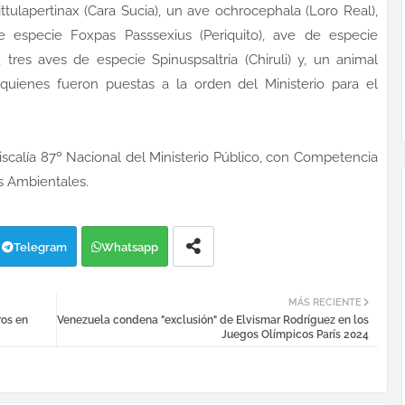
ttulapertinax (Cara Sucia), un ave ochrocephala (Loro Real),
de especie Foxpas Passsexius (Periquito), ave de especie
tres aves de especie Spinuspsaltria (Chiruli) y, un animal
 quienes fueron puestas a la orden del Ministerio para el
iscalía 87º Nacional del Ministerio Público, con Competencia
s Ambientales.
Telegram
Whatsapp
MÁS RECIENTE
ros en
Venezuela condena "exclusión" de Elvismar Rodríguez en los
Juegos Olímpicos París 2024