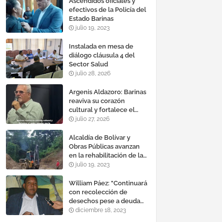
Ascendidos oficiales y
efectivos de la Policía del
Estado Barinas
julio 19, 2023
Instalada en mesa de
diálogo cláusula 4 del
Sector Salud
julio 28, 2026
Argenis Aldazoro: Barinas
reaviva su corazón
cultural y fortalece el
poder popular con la
julio 27, 2026
reinauguración del teatro
esteban ruiz guevara
Alcaldía de Bolívar y
Obras Públicas avanzan
en la rehabilitación de la
vía a Calderas
julio 19, 2023
William Páez: "Continuará
con recolección de
desechos pese a deuda
de comercios"
diciembre 18, 2023