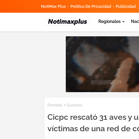
NotiMax Plus
Política De Privacidad
Publicidad
Regionales
Nac
Portada
Sucesos
Cicpc rescató 31 aves y
víctimas de una red de co