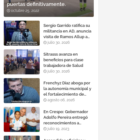
puertas definitivamente.
octubre 25, 2022
Sergio Garrido ratifica su
militancia en AD, anuncia
visita de Ramos Allup a
Barinas y llama a
julio 30, 2026
mantener un «optimismo
cauteloso»
Sitrasss avanza en
beneficios para clase
trabajadora de Salud
julio 30, 2026
Frenchyz Díaz aboga por
la autonomía municipal y
el fortalecimiento de
servicios públicos
agosto 06, 2026
En Crespo: Gobernador
Adolfo Pereira entregó
reconocimientos a
estudiantes con mejores
julio 19, 2023
promedios durante el año
escolar 2022 – 2023