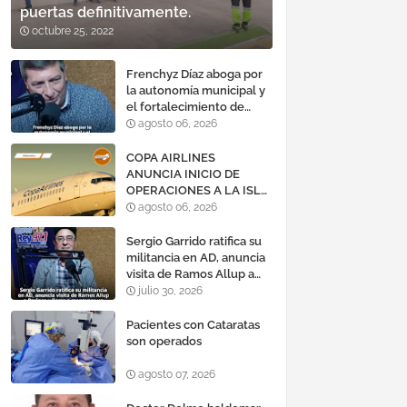
puertas definitivamente.
octubre 25, 2022
Frenchyz Díaz aboga por
la autonomía municipal y
el fortalecimiento de
servicios públicos
agosto 06, 2026
COPA AIRLINES
ANUNCIA INICIO DE
OPERACIONES A LA ISLA
DE MARGARITA,
agosto 06, 2026
VENEZUELA
Sergio Garrido ratifica su
militancia en AD, anuncia
visita de Ramos Allup a
Barinas y llama a
julio 30, 2026
mantener un «optimismo
cauteloso»
Pacientes con Cataratas
son operados
agosto 07, 2026