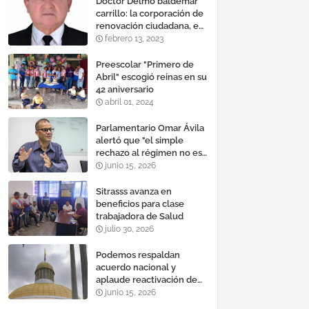
Doctor Delmo baldemar
carrillo: la corporación de
renovación ciudadana, es
un banco mundial de
febrero 13, 2023
proyectos
Preescolar "Primero de
Abril" escogió reinas en su
42 aniversario
abril 01, 2024
Parlamentario Omar Ávila
alertó que "el simple
rechazo al régimen no es
suficiente para lograr un
junio 15, 2026
cambio democrático
efectivo"
Sitrasss avanza en
beneficios para clase
trabajadora de Salud
julio 30, 2026
Podemos respaldan
acuerdo nacional y
aplaude reactivación de
Tocoma con la
junio 15, 2026
incorporación de 2.640