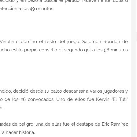
ecidido y empezó a buscar el partido. Nuevamente, Eduard
elección a los 49 minutos.
a Vinotinto dominó el resto del juego. Salomón Rondón de
cho estilo propio convirtió el segundo gol a los 56 minutos
ndido, decidió desde su palco descansar a varios jugadores y
ro de los 26 convocados. Uno de ellos fue Kervin "El Tuti"
n.
ugadas de peligro, una de ellas fue el destape de Eric Ramírez
a hacer historia.