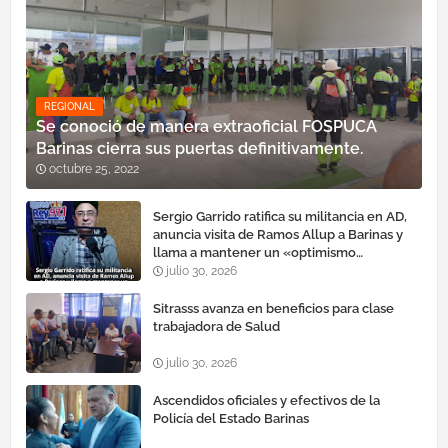
REGIONAL
Se conoció de manera extraoficial FOSPUCA
Barinas cierra sus puertas definitivamente.
octubre 25, 2022
Sergio Garrido ratifica su militancia en AD,
anuncia visita de Ramos Allup a Barinas y
llama a mantener un «optimismo
cauteloso»
julio 30, 2026
Sitrasss avanza en beneficios para clase
trabajadora de Salud
julio 30, 2026
Ascendidos oficiales y efectivos de la
Policía del Estado Barinas