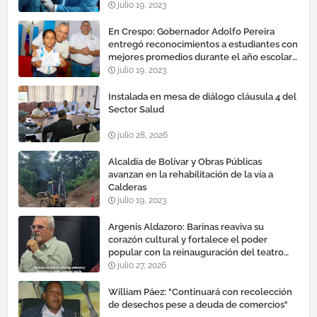
julio 19, 2023
En Crespo: Gobernador Adolfo Pereira
entregó reconocimientos a estudiantes con
mejores promedios durante el año escolar
2022 – 2023
julio 19, 2023
Instalada en mesa de diálogo cláusula 4 del
Sector Salud
julio 28, 2026
Alcaldía de Bolívar y Obras Públicas
avanzan en la rehabilitación de la vía a
Calderas
julio 19, 2023
Argenis Aldazoro: Barinas reaviva su
corazón cultural y fortalece el poder
popular con la reinauguración del teatro
esteban ruiz guevara
julio 27, 2026
William Páez: "Continuará con recolección
de desechos pese a deuda de comercios"