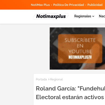
NotiMax Plus
Política De Privacidad
Publicidad
Regionales
Nac
Portada
Regional
Roland García: "Fundehu
Electoral estarán activos