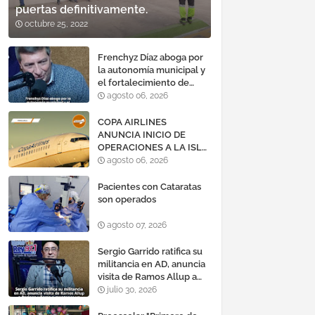
puertas definitivamente.
octubre 25, 2022
Frenchyz Díaz aboga por
la autonomía municipal y
el fortalecimiento de
servicios públicos
agosto 06, 2026
COPA AIRLINES
ANUNCIA INICIO DE
OPERACIONES A LA ISLA
DE MARGARITA,
agosto 06, 2026
VENEZUELA
Pacientes con Cataratas
son operados
agosto 07, 2026
Sergio Garrido ratifica su
militancia en AD, anuncia
visita de Ramos Allup a
Barinas y llama a
julio 30, 2026
mantener un «optimismo
cauteloso»