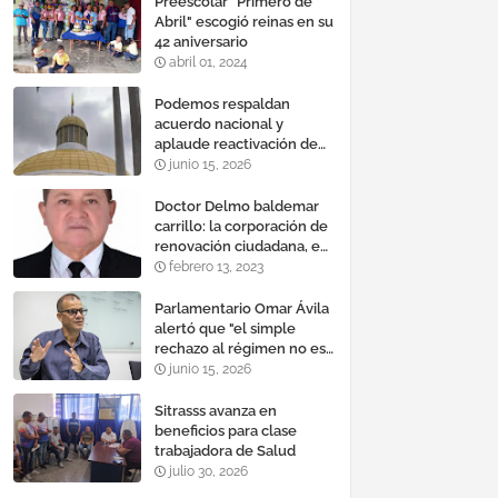
Preescolar "Primero de
Abril" escogió reinas en su
42 aniversario
abril 01, 2024
Podemos respaldan
acuerdo nacional y
aplaude reactivación de
Tocoma con la
junio 15, 2026
incorporación de 2.640
megavatios al sistema
Doctor Delmo baldemar
eléctrico nacional
carrillo: la corporación de
renovación ciudadana, es
un banco mundial de
febrero 13, 2023
proyectos
Parlamentario Omar Ávila
alertó que "el simple
rechazo al régimen no es
suficiente para lograr un
junio 15, 2026
cambio democrático
efectivo"
Sitrasss avanza en
beneficios para clase
trabajadora de Salud
julio 30, 2026