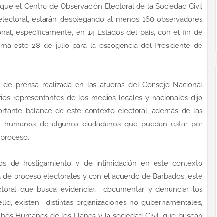
que el Centro de Observación Electoral de la Sociedad Civil
electoral, estarán desplegando al menos 160 observadores
ional, específicamente, en 14 Estados del país, con el fin de
xima este 28 de julio para la escogencia del Presidente de
 de prensa realizada en las afueras del Consejo Nacional
rios representantes de los medios locales y nacionales dijo
rtante balance de este contexto electoral, además de las
hos humanos de algunos ciudadanos que puedan estar por
 proceso.
s de hostigamiento y de intimidación en este contexto
a de proceso electorales y con el acuerdo de Barbados, este
toral que busca evidenciar, documentar y denunciar los
ello, existen distintas organizaciones no gubernamentales,
hos Humanos de los Llanos y la sociedad Civil, que buscan