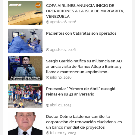
COPA AIRLINES ANUNCIA INICIO DE
OPERACIONES A LA ISLA DE MARGARITA,
VENEZUELA
agosto 06, 2026
Pacientes con Cataratas son operados
agosto 07, 2026
Sergio Garrido ratifica su militancia en AD,
anuncia visita de Ramos Allup a Barinas y
llama a mantener un «optimismo
cauteloso»
julio 30, 2026
Preescolar "Primero de Abril" escogió
reinas en su 42 aniversario
abril 01, 2024
Doctor Delmo baldemar carrillo: la
corporación de renovación ciudadana, es
un banco mundial de proyectos
febrero 13, 2023