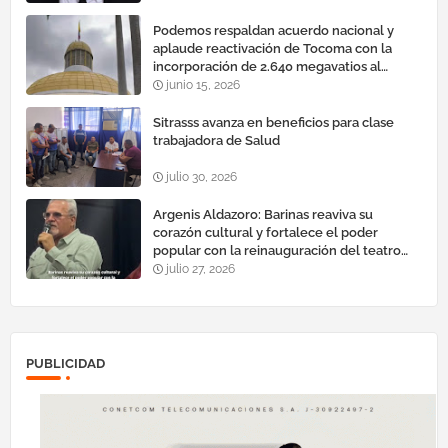
Podemos respaldan acuerdo nacional y
aplaude reactivación de Tocoma con la
incorporación de 2.640 megavatios al
sistema eléctrico nacional
junio 15, 2026
Sitrasss avanza en beneficios para clase
trabajadora de Salud
julio 30, 2026
Argenis Aldazoro: Barinas reaviva su
corazón cultural y fortalece el poder
popular con la reinauguración del teatro
esteban ruiz guevara
julio 27, 2026
PUBLICIDAD