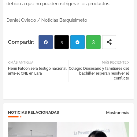
debido a que no pueden refrigerar los productos.
Daniel Oviedo / Noticias Barquisimeto
Fac
Twi
Tel
Wh
MÁS ANTIGUA
MÁS RECIENTE
Henri Falcón será testigo nacional
Colegio Diosesano y familiares del
ebo
tter
egr
atsa
ante el CNE en Lara
bachiller esperan resolver el
conflicto
ok
am
pp
NOTICIAS RELACIONADAS
Mostrar más