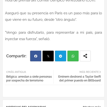
nota de prensa del Comité Olímpico Venezolano (COV).
Aseguró que su presencia en París es un paso más para lo
que viene en su futuro, desde "otro ángulo".
"Vengo para disfrutarlo, para representar a mi país, para
inyectar esa fuerza", señaló.
Fac
Twi
Tel
Wh
MÁS ANTIGUA
MÁS RECIENTE
Bélgica: arrestan a siete personas
Eminem destronó a Taylor Swift
ebo
tter
egr
atsa
por sospecha de terrorismo
del primer puesto en Billboard
ok
am
pp