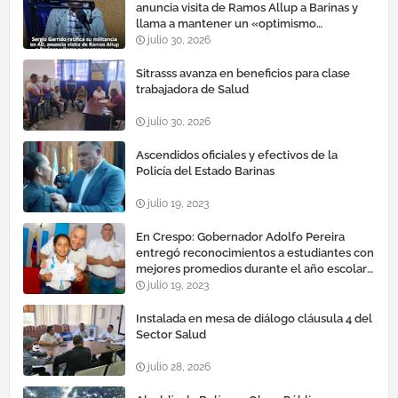
anuncia visita de Ramos Allup a Barinas y
llama a mantener un «optimismo
cauteloso»
julio 30, 2026
Sitrasss avanza en beneficios para clase
trabajadora de Salud
julio 30, 2026
Ascendidos oficiales y efectivos de la
Policía del Estado Barinas
julio 19, 2023
En Crespo: Gobernador Adolfo Pereira
entregó reconocimientos a estudiantes con
mejores promedios durante el año escolar
2022 – 2023
julio 19, 2023
Instalada en mesa de diálogo cláusula 4 del
Sector Salud
julio 28, 2026