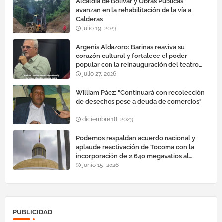
Alcaldía de Bolívar y Obras Públicas
avanzan en la rehabilitación de la vía a
Calderas
julio 19, 2023
Argenis Aldazoro: Barinas reaviva su
corazón cultural y fortalece el poder
popular con la reinauguración del teatro
esteban ruiz guevara
julio 27, 2026
William Páez: "Continuará con recolección
de desechos pese a deuda de comercios"
diciembre 18, 2023
Podemos respaldan acuerdo nacional y
aplaude reactivación de Tocoma con la
incorporación de 2.640 megavatios al
sistema eléctrico nacional
junio 15, 2026
PUBLICIDAD