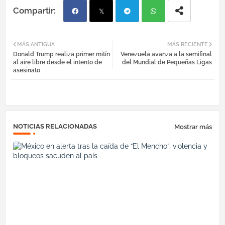
Fac
Twi
Tel
Wh
MÁS ANTIGUA
MÁS RECIENTE
Donald Trump realiza primer mitín
Venezuela avanza a la semifinal
ebo
tter
egr
atsa
al aire libre desde el intento de
del Mundial de Pequeñas Ligas
asesinato
ok
am
pp
NOTICIAS RELACIONADAS
Mostrar más