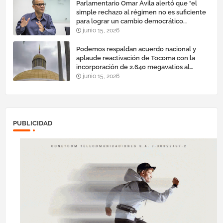
Parlamentario Omar Ávila alertó que "el
simple rechazo al régimen no es suficiente
para lograr un cambio democrático
efectivo"
junio 15, 2026
Podemos respaldan acuerdo nacional y
aplaude reactivación de Tocoma con la
incorporación de 2.640 megavatios al
sistema eléctrico nacional
junio 15, 2026
PUBLICIDAD