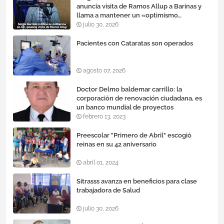
anuncia visita de Ramos Allup a Barinas y
llama a mantener un «optimismo
cauteloso»
julio 30, 2026
Pacientes con Cataratas son operados
agosto 07, 2026
Doctor Delmo baldemar carrillo: la
corporación de renovación ciudadana, es
un banco mundial de proyectos
febrero 13, 2023
Preescolar "Primero de Abril" escogió
reinas en su 42 aniversario
abril 01, 2024
Sitrasss avanza en beneficios para clase
trabajadora de Salud
julio 30, 2026