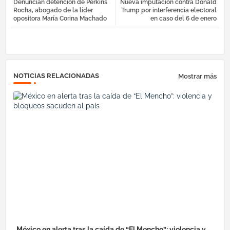
Denuncian detención de Perkins
Nueva imputación contra Donald
ebo
tter
egr
atsa
Rocha, abogado de la líder
Trump por interferencia electoral
opositora María Corina Machado
en caso del 6 de enero
ok
am
pp
NOTICIAS RELACIONADAS
Mostrar más
México en alerta tras la caída de “El Mencho”: violencia y