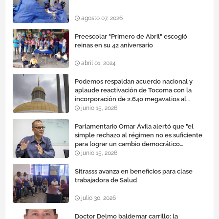
agosto 07, 2026
Preescolar "Primero de Abril" escogió
reinas en su 42 aniversario
abril 01, 2024
Podemos respaldan acuerdo nacional y
aplaude reactivación de Tocoma con la
incorporación de 2.640 megavatios al
sistema eléctrico nacional
junio 15, 2026
Parlamentario Omar Ávila alertó que "el
simple rechazo al régimen no es suficiente
para lograr un cambio democrático
efectivo"
junio 15, 2026
Sitrasss avanza en beneficios para clase
trabajadora de Salud
julio 30, 2026
Doctor Delmo baldemar carrillo: la