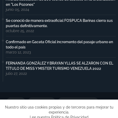
en "Los Pozones"
junio 05, 2024
Se conoció de manera extraoficial FOSPUCA Barinas cierra sus
puertas definitivamente.
octubre 25, 2022
Confirmado en Gaceta Oficial incremento del pasaje urbano en
todo el país
marzo 12, 2023
FERNANDA GONZÁLEZ Y BRAYAN YLLAS SE ALZARON CON EL
TÍTULO DE MISS Y MISTER TURISMO VENEZUELA 2022
julio 27, 2022
Portada
Notimax Plus
Política de Privacidad
Nuestro sitio usa cookies propias y de terceros para mejorar tu
experiencia.
Publicidad
Lee nuestra Política de Privacidad