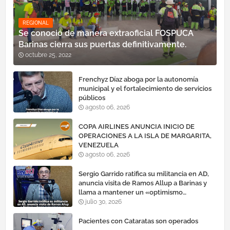
REGIONAL
Se conoció de manera extraoficial FOSPUCA
Barinas cierra sus puertas definitivamente.
octubre 25, 2022
Frenchyz Díaz aboga por la autonomía
municipal y el fortalecimiento de servicios
públicos
agosto 06, 2026
COPA AIRLINES ANUNCIA INICIO DE
OPERACIONES A LA ISLA DE MARGARITA,
VENEZUELA
agosto 06, 2026
Sergio Garrido ratifica su militancia en AD,
anuncia visita de Ramos Allup a Barinas y
llama a mantener un «optimismo
cauteloso»
julio 30, 2026
Pacientes con Cataratas son operados