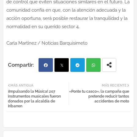
de control que eviten situaciones similares en el futuro. La
comunidad confía en que, con la atención adecuada y la
acción oportuna, será posible restaurar la tranquilidad y la
normalidad en su querido sector 4.
Carla Martínez / Noticias Barquisimeto
Fac
Twi
Tel
Wh
MÁS ANTIGUA
MÁS RECIENTE
¡Impulsando la Música! 207
«Ponte tu casco», la campaña que
ebo
tter
egr
atsa
instrumentos musicales fueron
pretende reducir tantos
donados por la alcaldía de
accidentes de moto
Iribarren
ok
am
pp