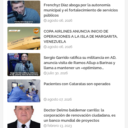
Frenchyz Díaz aboga por la autonomía
municipal y el fortalecimiento de servicios
públicos
agosto 06, 2026
COPA AIRLINES ANUNCIA INICIO DE
OPERACIONES A LA ISLA DE MARGARITA,
VENEZUELA
agosto 06, 2026
Sergio Garrido ratifica su militancia en AD,
anuncia visita de Ramos Allup a Barinas y
llama a mantener un «optimismo
cauteloso»
julio 30, 2026
Pacientes con Cataratas son operados
agosto 07, 2026
Doctor Delmo baldemar carrillo: la
corporación de renovación ciudadana, es
un banco mundial de proyectos
febrero 13, 2023