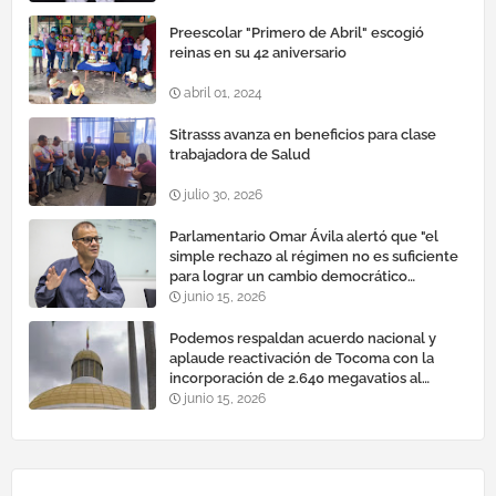
Preescolar "Primero de Abril" escogió
reinas en su 42 aniversario
abril 01, 2024
Sitrasss avanza en beneficios para clase
trabajadora de Salud
julio 30, 2026
Parlamentario Omar Ávila alertó que "el
simple rechazo al régimen no es suficiente
para lograr un cambio democrático
efectivo"
junio 15, 2026
Podemos respaldan acuerdo nacional y
aplaude reactivación de Tocoma con la
incorporación de 2.640 megavatios al
sistema eléctrico nacional
junio 15, 2026