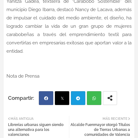
Yanitza Gadea, textilera de “Carabobo Sostenible” del
municipio Diego Ibarra, destacó Nancy de Lacava, además
de impulsar el cuidado del medio ambiente, el diseño, ha
logrado cambiar la vida de un gran grupo de mujeres
carabobeñas a través del emprendimiento textil para
convertirlas en empresarias exitosas que aportan valor a la
entidad.
Nota de Prensa
Fac
Twi
Tel
Wh
MÁS ANTIGUA
MÁS RECIENTE
Librerías urbanas siguen siendo
Alcalde Fuenmayor otorgó Títulos
ebo
tter
egr
atsa
una alternativa para los
de Tierras Urbanas a
valencianos
comunidades de Valencia