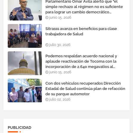
Parlamentario Omar Ávila alertó que "el
simple rechazo al régimen no es suficiente
para lograr un cambio democrático
efectivo"
junio 15, 2026
Sitrasss avanza en beneficios para clase
trabajadora de Salud
julio 30, 2026
Podemos respaldan acuerdo nacional y
aplaude reactivación de Tocoma con la
incorporación de 2.640 megavatios al
sistema eléctrico nacional
junio 15, 2026
Con dos vehículos recuperados Dirección
Estadal de Salud continúa plan de refacción
de su parque automotor ‎
julio 02, 2026
PUBLICIDAD