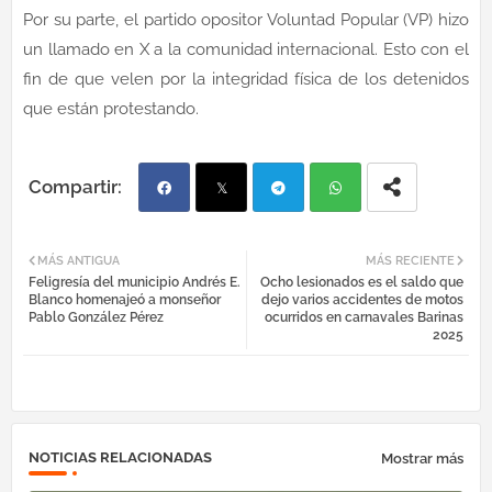
Por su parte, el partido opositor Voluntad Popular (VP) hizo
un llamado en X a la comunidad internacional. Esto con el
fin de que velen por la integridad física de los detenidos
que están protestando.
Fac
Twi
Tel
Wh
MÁS ANTIGUA
MÁS RECIENTE
Feligresía del municipio Andrés E.
Ocho lesionados es el saldo que
ebo
tter
egr
atsa
Blanco homenajeó a monseñor
dejo varios accidentes de motos
Pablo González Pérez
ocurridos en carnavales Barinas
2025
ok
am
pp
NOTICIAS RELACIONADAS
Mostrar más