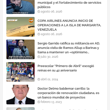
municipal y el fortalecimiento de servicios
públicos
agosto 06, 2026
COPA AIRLINES ANUNCIA INICIO DE
OPERACIONES A LA ISLA DE MARGARITA,
VENEZUELA
agosto 06, 2026
Sergio Garrido ratifica su militancia en AD,
anuncia visita de Ramos Allup a Barinas y
llama a mantener un «optimismo
cauteloso»
julio 30, 2026
Preescolar "Primero de Abril" escogió
reinas en su 42 aniversario
abril 01, 2024
Doctor Delmo baldemar carrillo: la
corporación de renovación ciudadana, es
un banco mundial de proyectos
febrero 13, 2023