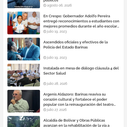
públicos
agosto 06, 2026
En Crespo: Gobernador Adolfo Pereira
entregó reconocimientos a estudiantes con
mejores promedios durante el año escolar
2022 – 2023
julio 19, 2023
Ascendidos oficiales y efectivos de la
Policía del Estado Barinas
julio 19, 2023
Instalada en mesa de diálogo cláusula 4 del
Sector Salud
julio 28, 2026
Argenis Aldazoro: Barinas reaviva su
corazón cultural y fortalece el poder
popular con la reinauguración del teatro
esteban ruiz guevara
julio 27, 2026
Alcaldía de Bolívar y Obras Públicas
avanzan en la rehabilitación de la vía a