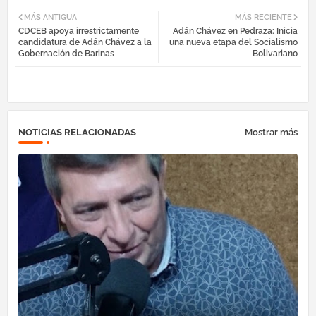
Fac
Twi
Tel
Wh
MÁS ANTIGUA
MÁS RECIENTE
CDCEB apoya irrestrictamente
Adán Chávez en Pedraza: Inicia
ebo
tter
egr
atsa
candidatura de Adán Chávez a la
una nueva etapa del Socialismo
Gobernación de Barinas
Bolivariano
ok
am
pp
NOTICIAS RELACIONADAS
Mostrar más