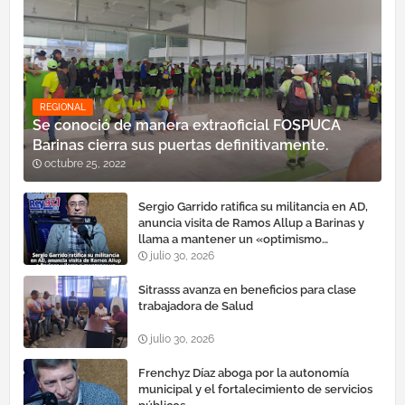
REGIONAL
Se conoció de manera extraoficial FOSPUCA
Barinas cierra sus puertas definitivamente.
octubre 25, 2022
Sergio Garrido ratifica su militancia en AD,
anuncia visita de Ramos Allup a Barinas y
llama a mantener un «optimismo
cauteloso»
julio 30, 2026
Sitrasss avanza en beneficios para clase
trabajadora de Salud
julio 30, 2026
Frenchyz Díaz aboga por la autonomía
municipal y el fortalecimiento de servicios