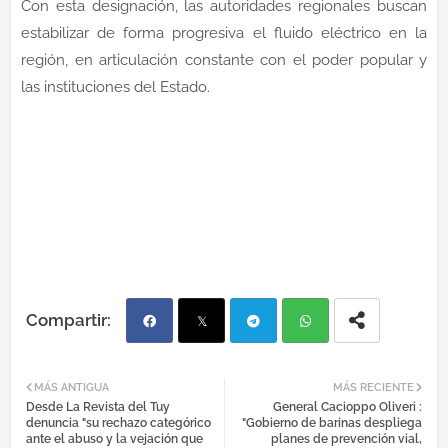
Con esta designación, las autoridades regionales buscan
estabilizar de forma progresiva el fluido eléctrico en la
región, en articulación constante con el poder popular y
las instituciones del Estado.
Fac
Twi
Tel
Wh
MÁS ANTIGUA
MÁS RECIENTE
Desde La Revista del Tuy
General Cacioppo Oliveri :
ebo
tter
egr
atsa
denuncia "su rechazo categórico
"Gobierno de barinas despliega
ante el abuso y la vejación que
planes de prevención vial,