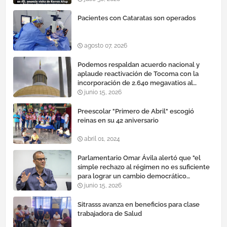
Pacientes con Cataratas son operados
agosto 07, 2026
Podemos respaldan acuerdo nacional y
aplaude reactivación de Tocoma con la
incorporación de 2.640 megavatios al
sistema eléctrico nacional
junio 15, 2026
Preescolar "Primero de Abril" escogió
reinas en su 42 aniversario
abril 01, 2024
Parlamentario Omar Ávila alertó que "el
simple rechazo al régimen no es suficiente
para lograr un cambio democrático
efectivo"
junio 15, 2026
Sitrasss avanza en beneficios para clase
trabajadora de Salud