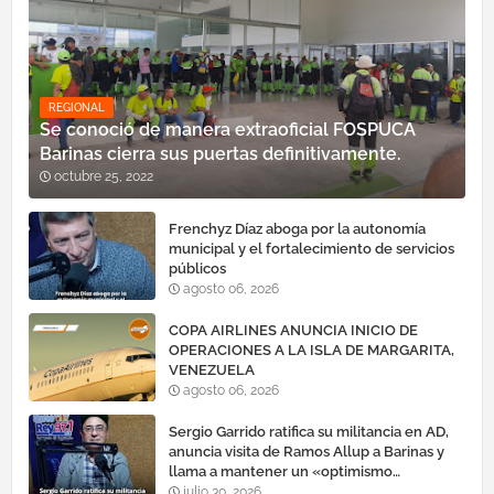
REGIONAL
Se conoció de manera extraoficial FOSPUCA
Barinas cierra sus puertas definitivamente.
octubre 25, 2022
Frenchyz Díaz aboga por la autonomía
municipal y el fortalecimiento de servicios
públicos
agosto 06, 2026
COPA AIRLINES ANUNCIA INICIO DE
OPERACIONES A LA ISLA DE MARGARITA,
VENEZUELA
agosto 06, 2026
Sergio Garrido ratifica su militancia en AD,
anuncia visita de Ramos Allup a Barinas y
llama a mantener un «optimismo
cauteloso»
julio 30, 2026