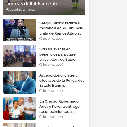
puertas definitivamente.
octubre 25, 2022
Sergio Garrido ratifica su
militancia en AD, anuncia
visita de Ramos Allup a
Barinas y llama a
julio 30, 2026
mantener un «optimismo
cauteloso»
Sitrasss avanza en
beneficios para clase
trabajadora de Salud
julio 30, 2026
Ascendidos oficiales y
efectivos de la Policía del
Estado Barinas
julio 19, 2023
En Crespo: Gobernador
Adolfo Pereira entregó
reconocimientos a
estudiantes con mejores
julio 19, 2023
promedios durante el año
escolar 2022 – 2023