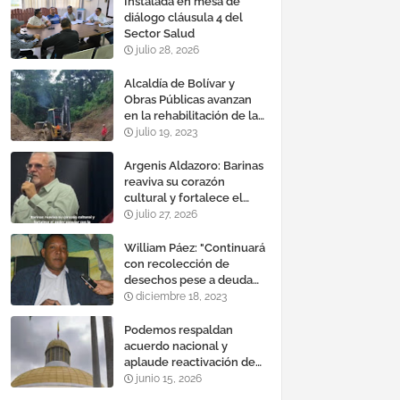
Instalada en mesa de
diálogo cláusula 4 del
Sector Salud
julio 28, 2026
Alcaldía de Bolívar y
Obras Públicas avanzan
en la rehabilitación de la
vía a Calderas
julio 19, 2023
Argenis Aldazoro: Barinas
reaviva su corazón
cultural y fortalece el
poder popular con la
julio 27, 2026
reinauguración del teatro
esteban ruiz guevara
William Páez: "Continuará
con recolección de
desechos pese a deuda
de comercios"
diciembre 18, 2023
Podemos respaldan
acuerdo nacional y
aplaude reactivación de
Tocoma con la
junio 15, 2026
incorporación de 2.640