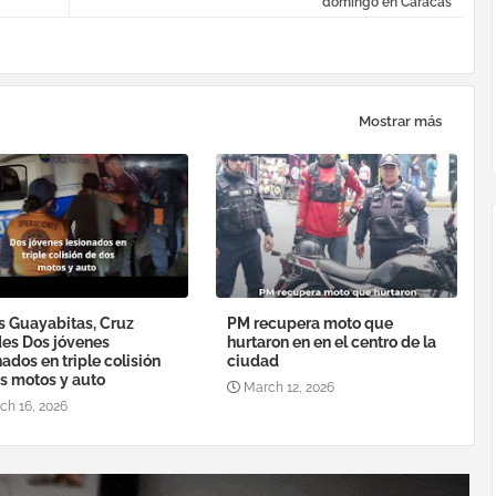
domingo en Caracas
Mostrar más
s Guayabitas, Cruz
PM recupera moto que
es Dos jóvenes
hurtaron en en el centro de la
nados en triple colisión
ciudad
s motos y auto
March 12, 2026
ch 16, 2026