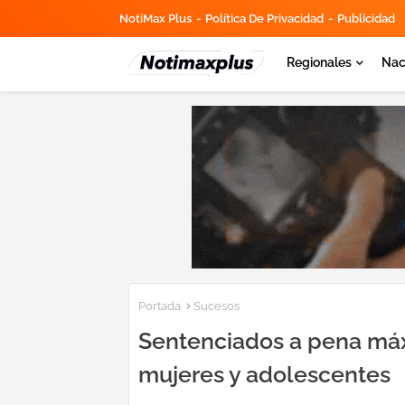
NotiMax Plus
Política De Privacidad
Publicidad
Regionales
Nac
Portada
Sucesos
Sentenciados a pena máx
mujeres y adolescentes