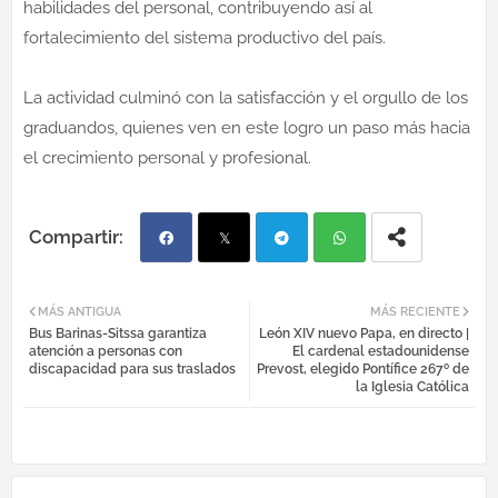
habilidades del personal, contribuyendo así al
fortalecimiento del sistema productivo del país.
La actividad culminó con la satisfacción y el orgullo de los
graduandos, quienes ven en este logro un paso más hacia
el crecimiento personal y profesional.
Fac
Twi
Tel
Wh
MÁS ANTIGUA
MÁS RECIENTE
Bus Barinas-Sitssa garantiza
León XIV nuevo Papa, en directo |
ebo
tter
egr
atsa
atención a personas con
El cardenal estadounidense
discapacidad para sus traslados
Prevost, elegido Pontífice 267º de
la Iglesia Católica
ok
am
pp