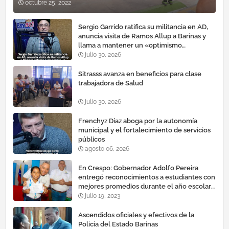
octubre 25, 2022
Sergio Garrido ratifica su militancia en AD,
anuncia visita de Ramos Allup a Barinas y
llama a mantener un «optimismo
cauteloso»
julio 30, 2026
Sitrasss avanza en beneficios para clase
trabajadora de Salud
julio 30, 2026
Frenchyz Díaz aboga por la autonomía
municipal y el fortalecimiento de servicios
públicos
agosto 06, 2026
En Crespo: Gobernador Adolfo Pereira
entregó reconocimientos a estudiantes con
mejores promedios durante el año escolar
2022 – 2023
julio 19, 2023
Ascendidos oficiales y efectivos de la
Policía del Estado Barinas