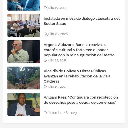
julio 19, 2023
Instalada en mesa de diálogo cláusula 4 del
Sector Salud
julio 28, 2026
Argenis Aldazoro: Barinas reaviva su
corazón cultural y fortalece el poder
popular con la reinauguración del teatro
esteban ruiz guevara
julio 27, 2026
Alcaldía de Bolívar y Obras Públicas
avanzan en la rehabilitación de la vía a
Calderas
julio 19, 2023
William Páez: "Continuará con recolección
de desechos pese a deuda de comercios"
diciembre 18, 2023