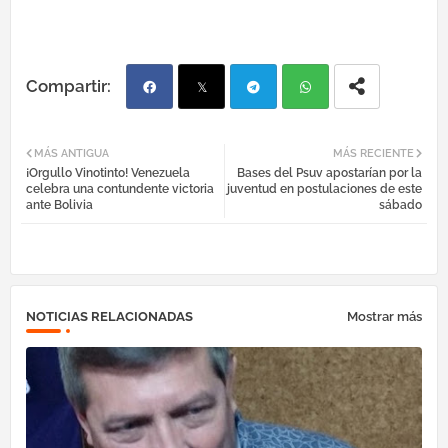
Fac
Twi
Tel
Wh
MÁS ANTIGUA
MÁS RECIENTE
¡Orgullo Vinotinto! Venezuela
Bases del Psuv apostarían por la
ebo
tter
egr
atsa
celebra una contundente victoria
juventud en postulaciones de este
ante Bolivia
sábado
ok
am
pp
NOTICIAS RELACIONADAS
Mostrar más