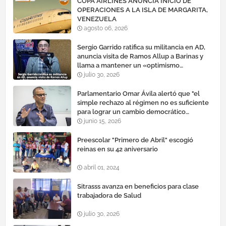
COPA AIRLINES ANUNCIA INICIO DE
OPERACIONES A LA ISLA DE MARGARITA,
VENEZUELA
agosto 06, 2026
Sergio Garrido ratifica su militancia en AD,
anuncia visita de Ramos Allup a Barinas y
llama a mantener un «optimismo
cauteloso»
julio 30, 2026
Parlamentario Omar Ávila alertó que "el
simple rechazo al régimen no es suficiente
para lograr un cambio democrático
efectivo"
junio 15, 2026
Preescolar "Primero de Abril" escogió
reinas en su 42 aniversario
abril 01, 2024
Sitrasss avanza en beneficios para clase
trabajadora de Salud
julio 30, 2026