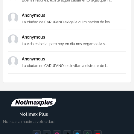
Buenas Noches, existe algún basamento legal que in...
Anonymous
La ciudad de CARUPANO exige la culminacion de los ...
Anonymous
La vida es bella, pero hoy en día nos cegamos la v...
Anonymous
La ciudad de CARUPANO les invitan a disfrutar de l...
Notimax Plus
Noticias a máxima velocidad!