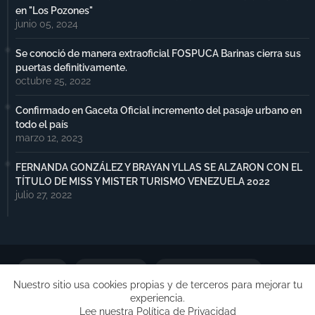
en "Los Pozones"
junio 05, 2024
Se conoció de manera extraoficial FOSPUCA Barinas cierra sus
puertas definitivamente.
octubre 25, 2022
Confirmado en Gaceta Oficial incremento del pasaje urbano en
todo el país
marzo 12, 2023
FERNANDA GONZÁLEZ Y BRAYAN YLLAS SE ALZARON CON EL
TÍTULO DE MISS Y MISTER TURISMO VENEZUELA 2022
julio 27, 2022
Portada
Notimax Plus
Política de Privacidad
Nuestro sitio usa cookies propias y de terceros para mejorar tu
experiencia.
Publicidad
Lee nuestra Política de Privacidad