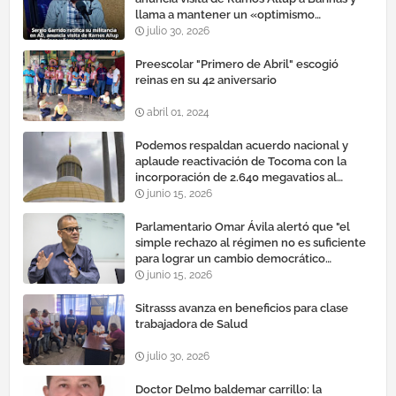
llama a mantener un «optimismo
cauteloso»
julio 30, 2026
Preescolar "Primero de Abril" escogió
reinas en su 42 aniversario
abril 01, 2024
Podemos respaldan acuerdo nacional y
aplaude reactivación de Tocoma con la
incorporación de 2.640 megavatios al
sistema eléctrico nacional
junio 15, 2026
Parlamentario Omar Ávila alertó que "el
simple rechazo al régimen no es suficiente
para lograr un cambio democrático
efectivo"
junio 15, 2026
Sitrasss avanza en beneficios para clase
trabajadora de Salud
julio 30, 2026
Doctor Delmo baldemar carrillo: la