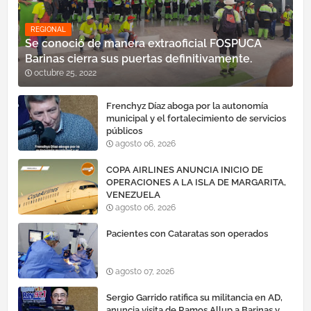
REGIONAL
Se conoció de manera extraoficial FOSPUCA
Barinas cierra sus puertas definitivamente.
octubre 25, 2022
Frenchyz Díaz aboga por la autonomía
municipal y el fortalecimiento de servicios
públicos
agosto 06, 2026
COPA AIRLINES ANUNCIA INICIO DE
OPERACIONES A LA ISLA DE MARGARITA,
VENEZUELA
agosto 06, 2026
Pacientes con Cataratas son operados
agosto 07, 2026
Sergio Garrido ratifica su militancia en AD,
anuncia visita de Ramos Allup a Barinas y