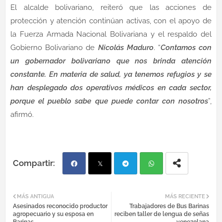
El alcalde bolivariano, reiteró que las acciones de
protección y atención continúan activas, con el apoyo de
la Fuerza Armada Nacional Bolivariana y el respaldo del
Gobierno Bolivariano de
Nicolás Maduro
. “
Contamos con
un gobernador bolivariano que nos brinda atención
constante. En materia de salud, ya tenemos refugios y se
han desplegado dos operativos médicos en cada sector,
porque el pueblo sabe que puede contar con nosotros
”,
afirmó.
Fac
Twi
Tel
Wh
MÁS ANTIGUA
MÁS RECIENTE
Asesinados reconocido productor
Trabajadores de Bus Barinas
ebo
tter
egr
atsa
agropecuario y su esposa en
reciben taller de lengua de señas
Barinas
venezolana