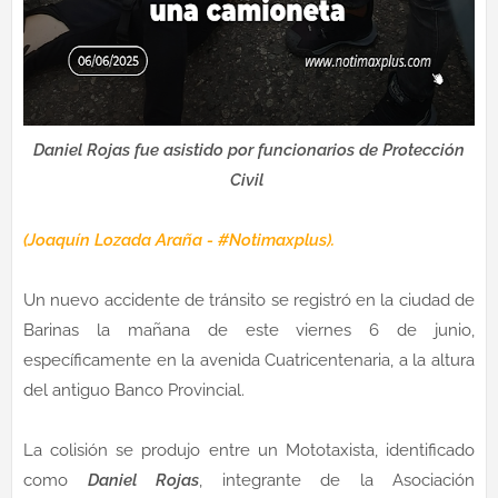
Daniel Rojas fue asistido por funcionarios de Protección
Civil
(Joaquín Lozada Araña - #Notimaxplus).
Un nuevo accidente de tránsito se registró en la ciudad de
Barinas la mañana de este viernes 6 de junio,
específicamente en la avenida Cuatricentenaria, a la altura
del antiguo Banco Provincial.
La colisión se produjo entre un Mototaxista, identificado
como
Daniel Rojas
, integrante de la Asociación