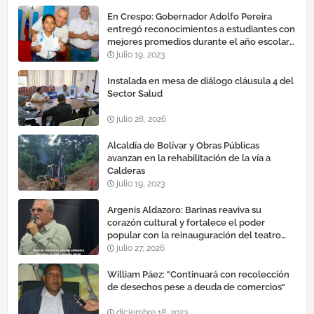
En Crespo: Gobernador Adolfo Pereira
entregó reconocimientos a estudiantes con
mejores promedios durante el año escolar
2022 – 2023
julio 19, 2023
Instalada en mesa de diálogo cláusula 4 del
Sector Salud
julio 28, 2026
Alcaldía de Bolívar y Obras Públicas
avanzan en la rehabilitación de la vía a
Calderas
julio 19, 2023
Argenis Aldazoro: Barinas reaviva su
corazón cultural y fortalece el poder
popular con la reinauguración del teatro
esteban ruiz guevara
julio 27, 2026
William Páez: "Continuará con recolección
de desechos pese a deuda de comercios"
diciembre 18, 2023