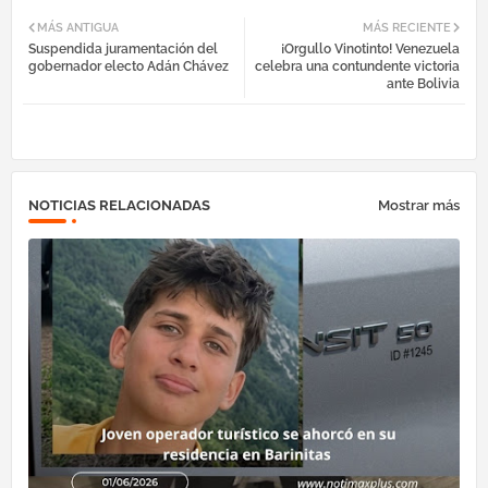
Fac
Twi
Tel
Wh
MÁS ANTIGUA
MÁS RECIENTE
Suspendida juramentación del
¡Orgullo Vinotinto! Venezuela
ebo
tter
egr
atsa
gobernador electo Adán Chávez
celebra una contundente victoria
ante Bolivia
ok
am
pp
NOTICIAS RELACIONADAS
Mostrar más