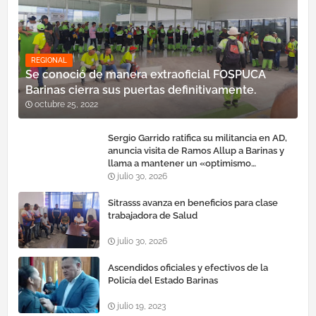
REGIONAL
Se conoció de manera extraoficial FOSPUCA
Barinas cierra sus puertas definitivamente.
octubre 25, 2022
Sergio Garrido ratifica su militancia en AD,
anuncia visita de Ramos Allup a Barinas y
llama a mantener un «optimismo
cauteloso»
julio 30, 2026
Sitrasss avanza en beneficios para clase
trabajadora de Salud
julio 30, 2026
Ascendidos oficiales y efectivos de la
Policía del Estado Barinas
julio 19, 2023