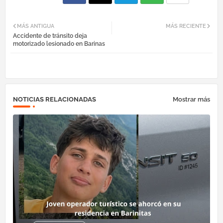
Fac
Twi
Tel
Wh
MÁS ANTIGUA
MÁS RECIENTE
Accidente de tránsito deja
ebo
tter
egr
atsa
motorizado lesionado en Barinas
ok
am
pp
NOTICIAS RELACIONADAS
Mostrar más