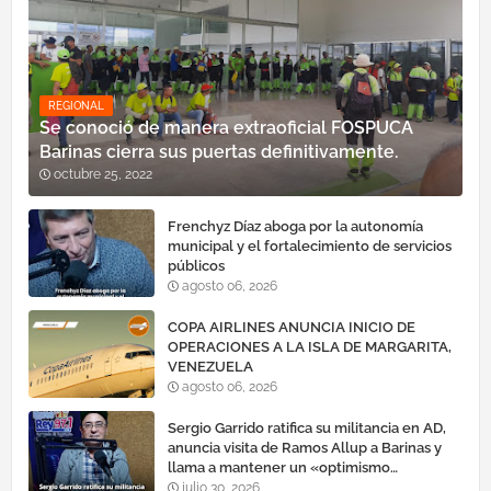
REGIONAL
Se conoció de manera extraoficial FOSPUCA
Barinas cierra sus puertas definitivamente.
octubre 25, 2022
Frenchyz Díaz aboga por la autonomía
municipal y el fortalecimiento de servicios
públicos
agosto 06, 2026
COPA AIRLINES ANUNCIA INICIO DE
OPERACIONES A LA ISLA DE MARGARITA,
VENEZUELA
agosto 06, 2026
Sergio Garrido ratifica su militancia en AD,
anuncia visita de Ramos Allup a Barinas y
llama a mantener un «optimismo
cauteloso»
julio 30, 2026