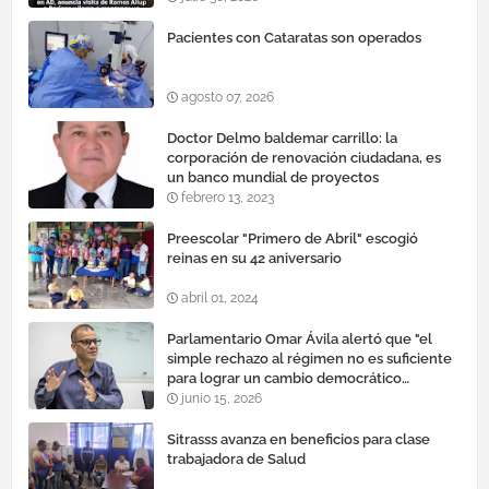
Pacientes con Cataratas son operados
agosto 07, 2026
Doctor Delmo baldemar carrillo: la
corporación de renovación ciudadana, es
un banco mundial de proyectos
febrero 13, 2023
Preescolar "Primero de Abril" escogió
reinas en su 42 aniversario
abril 01, 2024
Parlamentario Omar Ávila alertó que "el
simple rechazo al régimen no es suficiente
para lograr un cambio democrático
efectivo"
junio 15, 2026
Sitrasss avanza en beneficios para clase
trabajadora de Salud