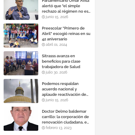
Parlamentario Omar Ávila
alertó que "el simple
rechazo al régimen no es
suficiente para lograr un
junio 15, 2026
cambio democrático
efectivo"
Preescolar "Primero de
Abril" escogió reinas en su
42 aniversario
abril 01, 2024
Sitrasss avanza en
beneficios para clase
trabajadora de Salud
julio 30, 2026
Podemos respaldan
acuerdo nacional y
aplaude reactivación de
Tocoma con la
junio 15, 2026
incorporación de 2.640
megavatios al sistema
Doctor Delmo baldemar
eléctrico nacional
carrillo: la corporación de
renovación ciudadana, es
un banco mundial de
febrero 13, 2023
proyectos