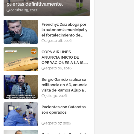
puertas definitivamente.
octubre 25, 2022
Frenchyz Díaz aboga por
la autonomía municipal y
el fortalecimiento de
servicios públicos
agosto 06, 2026
COPA AIRLINES
ANUNCIA INICIO DE
OPERACIONES A LA ISLA
DE MARGARITA,
agosto 06, 2026
VENEZUELA
Sergio Garrido ratifica su
militancia en AD, anuncia
visita de Ramos Allup a
Barinas y llama a
julio 30, 2026
mantener un «optimismo
cauteloso»
Pacientes con Cataratas
son operados
agosto 07, 2026