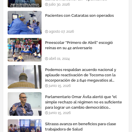
cauteloso»
julio 30, 2026
Pacientes con Cataratas son operados
agosto 07, 2026
Preescolar "Primero de Abril" escogió
reinas en su 42 aniversario
abril 01, 2024
Podemos respaldan acuerdo nacional y
aplaude reactivación de Tocoma con la
incorporación de 2.640 megavatios al
sistema eléctrico nacional
junio 15, 2026
Parlamentario Omar Ávila alertó que "el
simple rechazo al régimen no es suficiente
para lograr un cambio democrático
efectivo"
junio 15, 2026
Sitrasss avanza en beneficios para clase
trabajadora de Salud