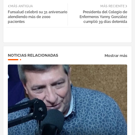
MÁS ANTIGUA
MÁS RECIENTE
Funsalud celebró su 31 aniversario
Presidenta del Colegio de
ebo
tter
egr
atsa
atendiendo más de 2000
Enfermeros Yanny González
pacientes
cumplió 39 días detenida
ok
am
pp
NOTICIAS RELACIONADAS
Mostrar más