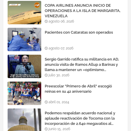
COPA AIRLINES ANUNCIA INICIO DE
OPERACIONES A LA ISLA DE MARGARITA,
VENEZUELA
agosto 06, 2026
Pacientes con Cataratas son operados
agosto 07, 2026
Sergio Garrido ratifica su militancia en AD,
anuncia visita de Ramos Allup a Barinas y
llama a mantener un «optimismo
cauteloso»
julio 30, 2026
Preescolar "Primero de Abril" escogió
reinas en su 42 aniversario
abril 01, 2024
Podemos respaldan acuerdo nacional y
aplaude reactivación de Tocoma con la
incorporación de 2.640 megavatios al
sistema eléctrico nacional
junio 15, 2026