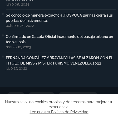
junio 05, 2024
Se conoció de manera extraoficial FOSPUCA Barinas cierra sus
puertas definitivamente.
octubre 25, 2022
Confirmado en Gaceta Oficial incremento del pasaje urbano en
todo el país
marzo 12, 2023
FERNANDA GONZÁLEZ Y BRAYAN YLLAS SE ALZARON CON EL
TÍTULO DE MISS Y MISTER TURISMO VENEZUELA 2022
julio 27, 2022
Portada
Notimax Plus
Política de Privacidad
Nuestro sitio usa cookies propias y de terceros para mejorar tu
experiencia.
Publicidad
Lee nuestra Política de Privacidad