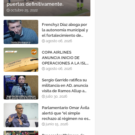
puertas definitivamente.
octubre 25, 2022
Frenchyz Díaz aboga por
la autonomía municipal y
el fortalecimiento de
servicios públicos
agosto 06, 2026
COPA AIRLINES
ANUNCIA INICIO DE
OPERACIONES A LA ISLA
DE MARGARITA,
agosto 06, 2026
VENEZUELA
Sergio Garrido ratifica su
militancia en AD, anuncia
visita de Ramos Allup a
Barinas y llama a
julio 30, 2026
mantener un «optimismo
cauteloso»
Parlamentario Omar Ávila
alertó que "el simple
rechazo al régimen no es
suficiente para lograr un
junio 15, 2026
cambio democrático
efectivo"