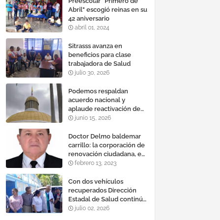
Preescolar "Primero de
Abril" escogió reinas en su
42 aniversario
abril 01, 2024
Sitrasss avanza en
beneficios para clase
trabajadora de Salud
julio 30, 2026
Podemos respaldan
acuerdo nacional y
aplaude reactivación de
Tocoma con la
junio 15, 2026
incorporación de 2.640
megavatios al sistema
Doctor Delmo baldemar
eléctrico nacional
carrillo: la corporación de
renovación ciudadana, es
un banco mundial de
febrero 13, 2023
proyectos
Con dos vehículos
recuperados Dirección
Estadal de Salud continúa
plan de refacción de su
julio 02, 2026
parque automotor ‎