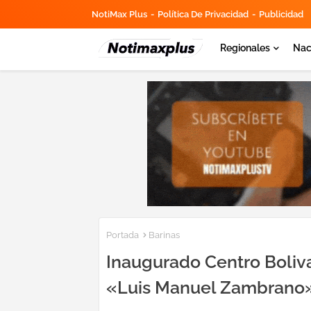
NotiMax Plus
Política De Privacidad
Publicidad
Regionales
Nac
Portada
Barinas
Inaugurado Centro Boliva
«Luis Manuel Zambrano»