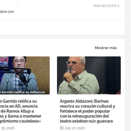
MÁS RECIENTE
tubre con
Mostrar más
o Garrido ratifica su
Argenis Aldazoro: Barinas
ancia en AD, anuncia
reaviva su corazón cultural y
a de Ramos Allup a
fortalece el poder popular
as y llama a mantener
con la reinauguración del
ptimismo cauteloso»
teatro esteban ruiz guevara
 30, 2026
July 27, 2026