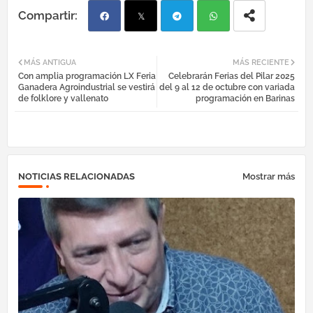
Fac
Twi
Tel
Wh
MÁS ANTIGUA
MÁS RECIENTE
Con amplia programación LX Feria
Celebrarán Ferias del Pilar 2025
ebo
tter
egr
atsa
Ganadera Agroindustrial se vestirá
del 9 al 12 de octubre con variada
de folklore y vallenato
programación en Barinas
ok
am
pp
NOTICIAS RELACIONADAS
Mostrar más