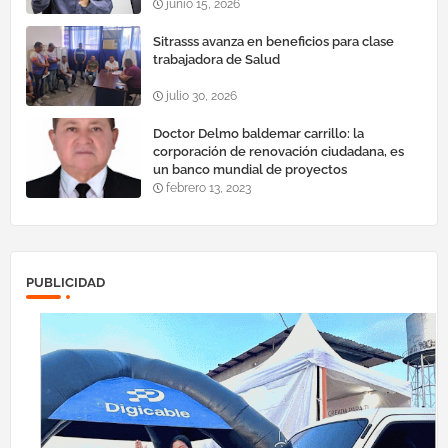
efectivo"
junio 15, 2026
Sitrasss avanza en beneficios para clase
trabajadora de Salud
julio 30, 2026
Doctor Delmo baldemar carrillo: la
corporación de renovación ciudadana, es
un banco mundial de proyectos
febrero 13, 2023
PUBLICIDAD