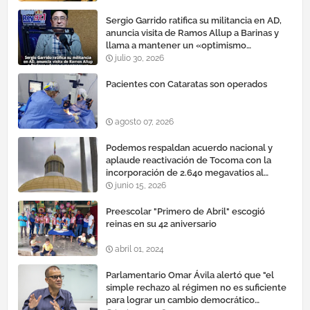
Sergio Garrido ratifica su militancia en AD,
anuncia visita de Ramos Allup a Barinas y
llama a mantener un «optimismo
cauteloso»
julio 30, 2026
Pacientes con Cataratas son operados
agosto 07, 2026
Podemos respaldan acuerdo nacional y
aplaude reactivación de Tocoma con la
incorporación de 2.640 megavatios al
sistema eléctrico nacional
junio 15, 2026
Preescolar "Primero de Abril" escogió
reinas en su 42 aniversario
abril 01, 2024
Parlamentario Omar Ávila alertó que "el
simple rechazo al régimen no es suficiente
para lograr un cambio democrático