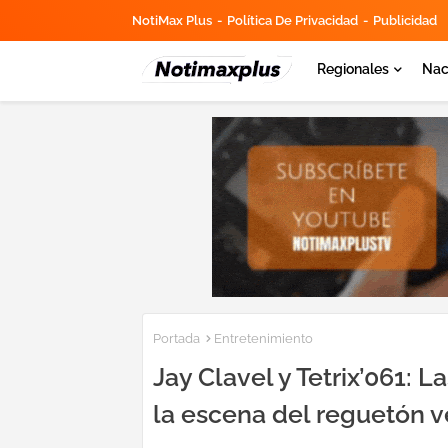
NotiMax Plus
Política De Privacidad
Publicidad
Regionales
Nac
Portada
Entretenimiento
Jay Clavel y Tetrix’061: 
la escena del reguetón 