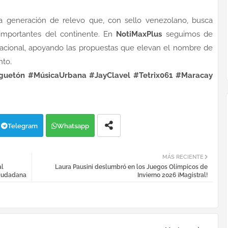
 generación de relevo que, con sello venezolano, busca
 importantes del continente. En
NotiMaxPlus
seguimos de
nacional, apoyando las propuestas que elevan el nombre de
nto.
guetón #MúsicaUrbana #JayClavel #Tetrix061 #Maracay
Telegram
Whatsapp
MÁS RECIENTE
al
Laura Pausini deslumbró en los Juegos Olímpicos de
ciudadana
Invierno 2026 ¡Magistral!