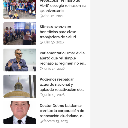
Preescolar "Primero de
Abril" escogió reinas en su
42 aniversario
abril 01, 2024
Sitrasss avanza en
beneficios para clase
trabajadora de Salud
julio 30, 2026
Parlamentario Omar Ávila
alertó que "el simple
rechazo al régimen no es
suficiente para lograr un
junio 15, 2026
cambio democrático
efectivo"
Podemos respaldan
acuerdo nacional y
aplaude reactivación de
Tocoma con la
junio 15, 2026
incorporación de 2.640
megavatios al sistema
Doctor Delmo baldemar
eléctrico nacional
carrillo: la corporación de
renovación ciudadana, es
un banco mundial de
febrero 13, 2023
proyectos