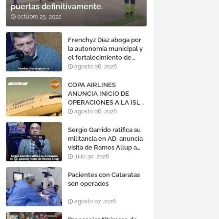
puertas definitivamente.
octubre 25, 2022
Frenchyz Díaz aboga por
la autonomía municipal y
el fortalecimiento de
servicios públicos
agosto 06, 2026
COPA AIRLINES
ANUNCIA INICIO DE
OPERACIONES A LA ISLA
DE MARGARITA,
agosto 06, 2026
VENEZUELA
Sergio Garrido ratifica su
militancia en AD, anuncia
visita de Ramos Allup a
Barinas y llama a
julio 30, 2026
mantener un «optimismo
cauteloso»
Pacientes con Cataratas
son operados
agosto 07, 2026