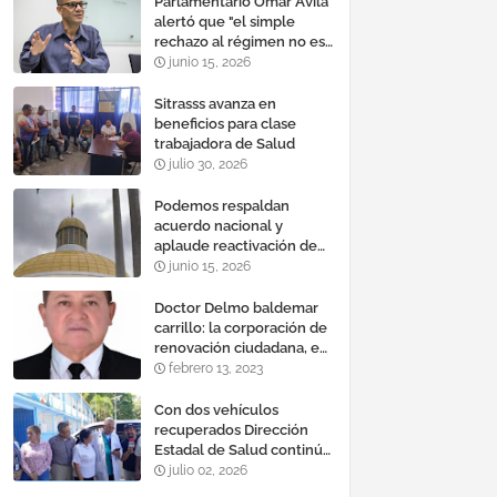
Parlamentario Omar Ávila
alertó que "el simple
rechazo al régimen no es
suficiente para lograr un
junio 15, 2026
cambio democrático
efectivo"
Sitrasss avanza en
beneficios para clase
trabajadora de Salud
julio 30, 2026
Podemos respaldan
acuerdo nacional y
aplaude reactivación de
Tocoma con la
junio 15, 2026
incorporación de 2.640
megavatios al sistema
Doctor Delmo baldemar
eléctrico nacional
carrillo: la corporación de
renovación ciudadana, es
un banco mundial de
febrero 13, 2023
proyectos
Con dos vehículos
recuperados Dirección
Estadal de Salud continúa
plan de refacción de su
julio 02, 2026
parque automotor ‎