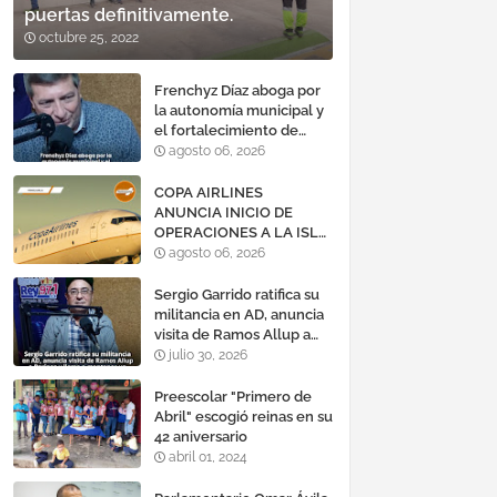
puertas definitivamente.
octubre 25, 2022
Frenchyz Díaz aboga por
la autonomía municipal y
el fortalecimiento de
servicios públicos
agosto 06, 2026
COPA AIRLINES
ANUNCIA INICIO DE
OPERACIONES A LA ISLA
DE MARGARITA,
agosto 06, 2026
VENEZUELA
Sergio Garrido ratifica su
militancia en AD, anuncia
visita de Ramos Allup a
Barinas y llama a
julio 30, 2026
mantener un «optimismo
cauteloso»
Preescolar "Primero de
Abril" escogió reinas en su
42 aniversario
abril 01, 2024