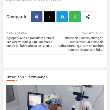
Fac
Twi
Tel
Wh
MÁS ANTIGUA
MÁS RECIENTE
Agropecuaria La Rosaliera junto al
‎Sitrasss de Barinas entregó a
ebo
tter
egr
atsa
MPPAPT vacunó a 4 mil animales
Fenarsitrasalud censo de
contra la fiebre aftosa en Barinas
trabajadores que aún no reciben
Bono de Responsabilidad
ok
am
pp
NOTICIAS RELACIONADAS