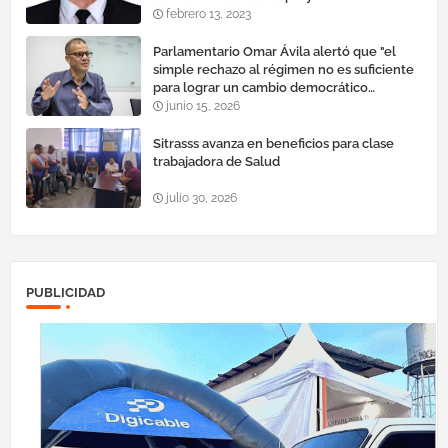
febrero 13, 2023
Parlamentario Omar Ávila alertó que "el
simple rechazo al régimen no es suficiente
para lograr un cambio democrático
efectivo"
junio 15, 2026
Sitrasss avanza en beneficios para clase
trabajadora de Salud
julio 30, 2026
PUBLICIDAD