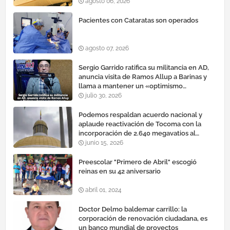
agosto 06, 2026
Pacientes con Cataratas son operados
agosto 07, 2026
Sergio Garrido ratifica su militancia en AD,
anuncia visita de Ramos Allup a Barinas y
llama a mantener un «optimismo
cauteloso»
julio 30, 2026
Podemos respaldan acuerdo nacional y
aplaude reactivación de Tocoma con la
incorporación de 2.640 megavatios al
sistema eléctrico nacional
junio 15, 2026
Preescolar "Primero de Abril" escogió
reinas en su 42 aniversario
abril 01, 2024
Doctor Delmo baldemar carrillo: la
corporación de renovación ciudadana, es
un banco mundial de proyectos