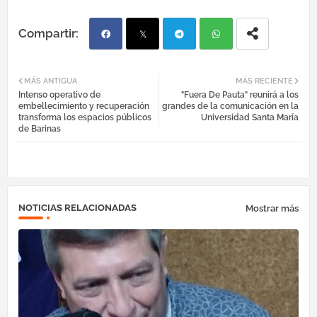
Fac
Twi
Tel
Wh
MÁS ANTIGUA
MÁS RECIENTE
Intenso operativo de
"Fuera De Pauta" reunirá a los
ebo
tter
egr
atsa
embellecimiento y recuperación
grandes de la comunicación en la
transforma los espacios públicos
Universidad Santa María
de Barinas
ok
am
pp
NOTICIAS RELACIONADAS
Mostrar más