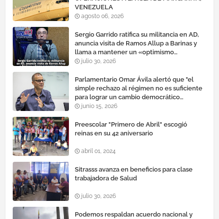
VENEZUELA
agosto 06, 2026
Sergio Garrido ratifica su militancia en AD,
anuncia visita de Ramos Allup a Barinas y
llama a mantener un «optimismo
cauteloso»
julio 30, 2026
Parlamentario Omar Ávila alertó que "el
simple rechazo al régimen no es suficiente
para lograr un cambio democrático
efectivo"
junio 15, 2026
Preescolar "Primero de Abril" escogió
reinas en su 42 aniversario
abril 01, 2024
Sitrasss avanza en beneficios para clase
trabajadora de Salud
julio 30, 2026
Podemos respaldan acuerdo nacional y