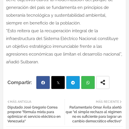
generación del país se fundamenta en principios de
soberanía tecnológica y sustentabilidad ambiental,
siempre en beneficio de la población.
“Esto reitera que la recuperación integral de la
infraestructura del Sistema Eléctrico Nacional constituye
un objetivo estratégico irrenunciable frente a las
agresiones económicas que limitan el desarrollo nacional”,
añadió Sulbaran.
Fac
Twi
Tel
Wh
MÁS ANTIGUA
MÁS RECIENTE
Diputado José Gregorio Correa
Parlamentario Omar Ávila alertó
ebo
tter
egr
atsa
propone "fórmula mixta para
que "el simple rechazo al régimen
optimizar el servicio eléctrico en
no es suficiente para lograr un
Venezuela"
cambio democrático efectivo"
ok
am
pp