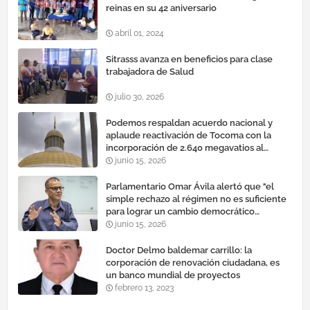
reinas en su 42 aniversario
abril 01, 2024
Sitrasss avanza en beneficios para clase
trabajadora de Salud
julio 30, 2026
Podemos respaldan acuerdo nacional y
aplaude reactivación de Tocoma con la
incorporación de 2.640 megavatios al
sistema eléctrico nacional
junio 15, 2026
Parlamentario Omar Ávila alertó que "el
simple rechazo al régimen no es suficiente
para lograr un cambio democrático
efectivo"
junio 15, 2026
Doctor Delmo baldemar carrillo: la
corporación de renovación ciudadana, es
un banco mundial de proyectos
febrero 13, 2023