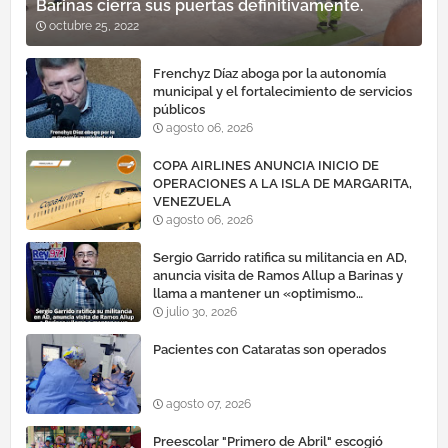
Barinas cierra sus puertas definitivamente.
octubre 25, 2022
Frenchyz Díaz aboga por la autonomía
municipal y el fortalecimiento de servicios
públicos
agosto 06, 2026
COPA AIRLINES ANUNCIA INICIO DE
OPERACIONES A LA ISLA DE MARGARITA,
VENEZUELA
agosto 06, 2026
Sergio Garrido ratifica su militancia en AD,
anuncia visita de Ramos Allup a Barinas y
llama a mantener un «optimismo
cauteloso»
julio 30, 2026
Pacientes con Cataratas son operados
agosto 07, 2026
Preescolar "Primero de Abril" escogió