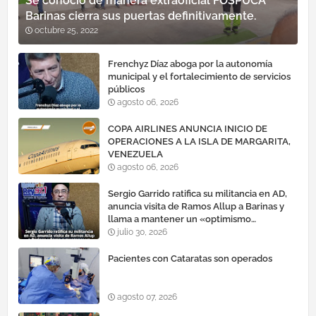
Se conoció de manera extraoficial FOSPUCA
Barinas cierra sus puertas definitivamente.
octubre 25, 2022
Frenchyz Díaz aboga por la autonomía
municipal y el fortalecimiento de servicios
públicos
agosto 06, 2026
COPA AIRLINES ANUNCIA INICIO DE
OPERACIONES A LA ISLA DE MARGARITA,
VENEZUELA
agosto 06, 2026
Sergio Garrido ratifica su militancia en AD,
anuncia visita de Ramos Allup a Barinas y
llama a mantener un «optimismo
cauteloso»
julio 30, 2026
Pacientes con Cataratas son operados
agosto 07, 2026