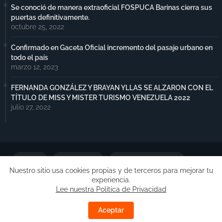
Se conoció de manera extraoficial FOSPUCA Barinas cierra sus
puertas definitivamente.
octubre 25, 2022
Confirmado en Gaceta Oficial incremento del pasaje urbano en
todo el país
marzo 12, 2023
FERNANDA GONZÁLEZ Y BRAYAN YLLAS SE ALZARON CON EL
TÍTULO DE MISS Y MISTER TURISMO VENEZUELA 2022
julio 27, 2022
Portada
Notimax Plus
Política de Privacidad
Nuestro sitio usa cookies propias y de terceros para mejorar tu
experiencia.
Publicidad
Lee nuestra Política de Privacidad
Copyright ©
Free Blogger Templates
| Desarrollado por
Aceptar
Barinas.Online