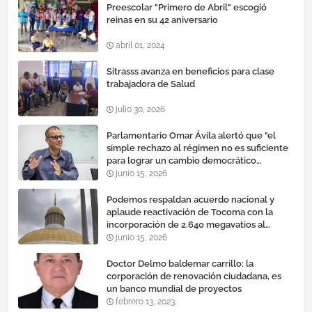
Preescolar "Primero de Abril" escogió
reinas en su 42 aniversario
abril 01, 2024
Sitrasss avanza en beneficios para clase
trabajadora de Salud
julio 30, 2026
Parlamentario Omar Ávila alertó que "el
simple rechazo al régimen no es suficiente
para lograr un cambio democrático
efectivo"
junio 15, 2026
Podemos respaldan acuerdo nacional y
aplaude reactivación de Tocoma con la
incorporación de 2.640 megavatios al
sistema eléctrico nacional
junio 15, 2026
Doctor Delmo baldemar carrillo: la
corporación de renovación ciudadana, es
un banco mundial de proyectos
febrero 13, 2023