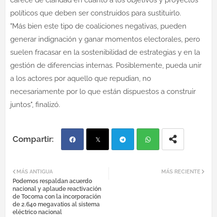
políticos que deben ser construidos para sustituirlo.
"Más bien este tipo de coaliciones negativas, pueden
generar indignación y ganar momentos electorales, pero
suelen fracasar en la sostenibilidad de estrategias y en la
gestión de diferencias internas. Posiblemente, pueda unir
a los actores por aquello que repudian, no
necesariamente por lo que están dispuestos a construir
juntos", finalizó.
Fac
Twi
Tel
Wh
MÁS ANTIGUA
MÁS RECIENTE
Podemos respaldan acuerdo
ebo
tter
egr
atsa
nacional y aplaude reactivación
de Tocoma con la incorporación
de 2.640 megavatios al sistema
ok
am
pp
eléctrico nacional