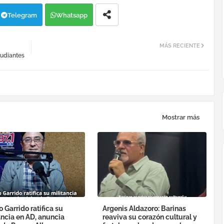
Telegram
Whatsapp
MÁS RECIENTE
tudiantes
Mostrar más
o Garrido ratifica su
Argenis Aldazoro: Barinas
ancia en AD, anuncia
reaviva su corazón cultural y