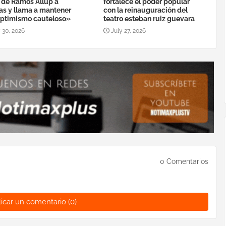
a de Ramos Allup a
fortalece el poder popular
as y llama a mantener
con la reinauguración del
ptimismo cauteloso»
teatro esteban ruiz guevara
 30, 2026
July 27, 2026
0 Comentarios
icar un comentario (0)