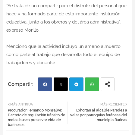
"Se trata de un compartir para el disfrute del personal que
hace y ha formado parte de esta importante institución
educativa, junto a los obreros y del área administrativa",
expresó Morillo.
Mencionó que la actividad incluyó un ameno almuerzo
como parte al trabajo que desarrolla todo el equipo de
trabajadores y docentes.
Fac
Twi
Tel
Wh
MÁS ANTIGUA
MÁS RECIENTE
Procurador Fernando Monsalve:
Exhortan al alcalde Paredes a
ebo
tter
egr
atsa
Decreto de regulación tránsito de
velar por parroquias foráneas del
motos busca preservar vida de
municipio Barinas
barineses
ok
am
pp