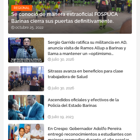
REGIONAL
Se conoció de manera extraoficial FOSPUCA
Barinas cierra sus puertas definitivamente.
octubre 25, 2022
Sergio Garrido ratifica su militancia en AD,
anuncia visita de Ramos Allup a Barinas y
llama a mantener un «optimismo
cauteloso»
julio 30, 2026
Sitrasss avanza en beneficios para clase
trabajadora de Salud
julio 30, 2026
Ascendidos oficiales y efectivos de la
Policía del Estado Barinas
julio 19, 2023
En Crespo: Gobernador Adolfo Pereira
entregó reconocimientos a estudiantes con
mejores promedios durante el año escolar