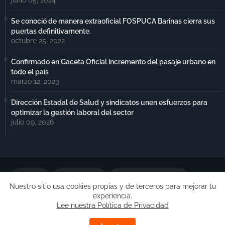
Se conoció de manera extraoficial FOSPUCA Barinas cierra sus
puertas definitivamente.
octubre 25, 2022
Confirmado en Gaceta Oficial incremento del pasaje urbano en
todo el país
marzo 12, 2023
Dirección Estadal de Salud y sindicatos unen esfuerzos para
optimizar la gestión laboral del sector
julio 09, 2026
Portada
Notimax Plus
Política de Privacidad
Nuestro sitio usa cookies propias y de terceros para mejorar tu
experiencia.
Publicidad
Lee nuestra Política de Privacidad
Copyright ©
Free Blogger Templates
| Desarrollado por