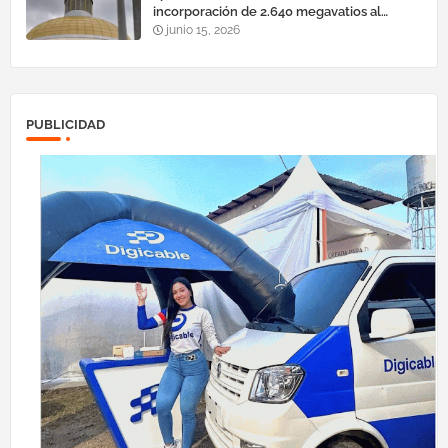
incorporación de 2.640 megavatios al
sistema eléctrico nacional
junio 15, 2026
PUBLICIDAD