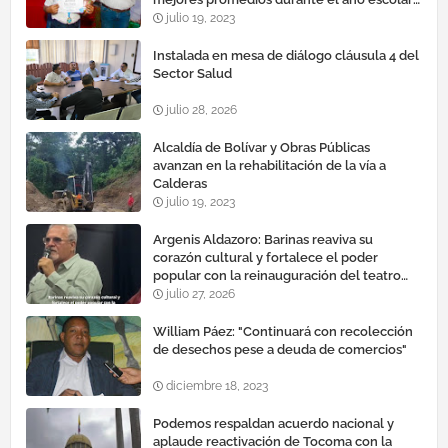
2022 – 2023
julio 19, 2023
Instalada en mesa de diálogo cláusula 4 del
Sector Salud
julio 28, 2026
Alcaldía de Bolívar y Obras Públicas
avanzan en la rehabilitación de la vía a
Calderas
julio 19, 2023
Argenis Aldazoro: Barinas reaviva su
corazón cultural y fortalece el poder
popular con la reinauguración del teatro
esteban ruiz guevara
julio 27, 2026
William Páez: "Continuará con recolección
de desechos pese a deuda de comercios"
diciembre 18, 2023
Podemos respaldan acuerdo nacional y
aplaude reactivación de Tocoma con la