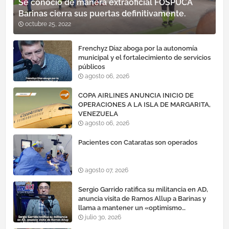
Se conoció de manera extraoficial FOSPUCA
Barinas cierra sus puertas definitivamente.
octubre 25, 2022
Frenchyz Díaz aboga por la autonomía
municipal y el fortalecimiento de servicios
públicos
agosto 06, 2026
COPA AIRLINES ANUNCIA INICIO DE
OPERACIONES A LA ISLA DE MARGARITA,
VENEZUELA
agosto 06, 2026
Pacientes con Cataratas son operados
agosto 07, 2026
Sergio Garrido ratifica su militancia en AD,
anuncia visita de Ramos Allup a Barinas y
llama a mantener un «optimismo
cauteloso»
julio 30, 2026