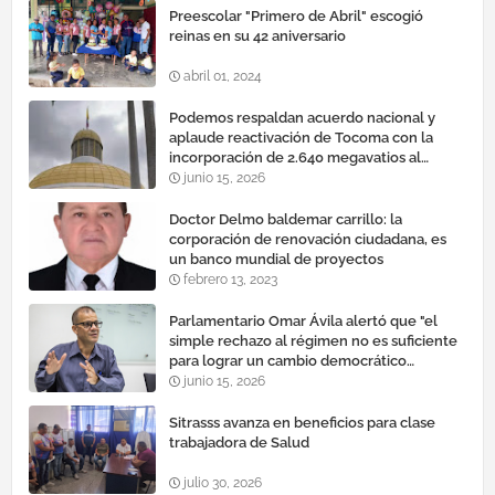
Preescolar "Primero de Abril" escogió
reinas en su 42 aniversario
abril 01, 2024
Podemos respaldan acuerdo nacional y
aplaude reactivación de Tocoma con la
incorporación de 2.640 megavatios al
sistema eléctrico nacional
junio 15, 2026
Doctor Delmo baldemar carrillo: la
corporación de renovación ciudadana, es
un banco mundial de proyectos
febrero 13, 2023
Parlamentario Omar Ávila alertó que "el
simple rechazo al régimen no es suficiente
para lograr un cambio democrático
efectivo"
junio 15, 2026
Sitrasss avanza en beneficios para clase
trabajadora de Salud
julio 30, 2026