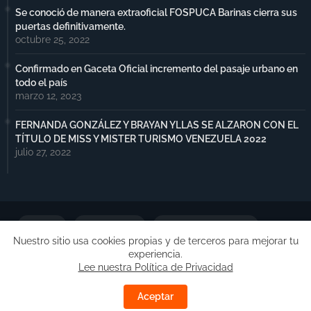
Se conoció de manera extraoficial FOSPUCA Barinas cierra sus
puertas definitivamente.
octubre 25, 2022
Confirmado en Gaceta Oficial incremento del pasaje urbano en
todo el país
marzo 12, 2023
FERNANDA GONZÁLEZ Y BRAYAN YLLAS SE ALZARON CON EL
TÍTULO DE MISS Y MISTER TURISMO VENEZUELA 2022
julio 27, 2022
Portada
Notimax Plus
Política de Privacidad
Nuestro sitio usa cookies propias y de terceros para mejorar tu
experiencia.
Publicidad
Lee nuestra Política de Privacidad
Copyright ©
Free Blogger Templates
| Desarrollado por
Aceptar
Barinas.Online