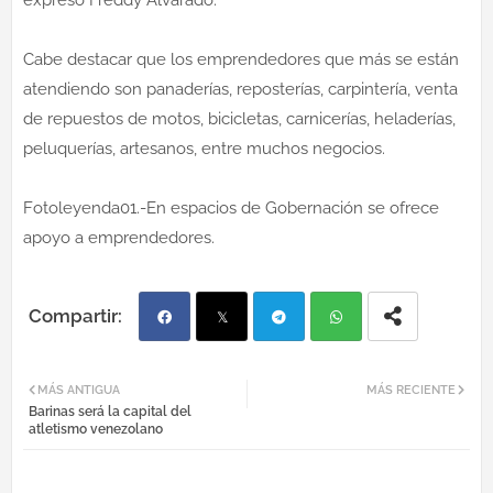
Cabe destacar que los emprendedores que más se están
atendiendo son panaderías, reposterías, carpintería, venta
de repuestos de motos, bicicletas, carnicerías, heladerías,
peluquerías, artesanos, entre muchos negocios.
Fotoleyenda01.-En espacios de Gobernación se ofrece
apoyo a emprendedores.
Fac
Twi
Tel
Wh
MÁS ANTIGUA
MÁS RECIENTE
Barinas será la capital del
ebo
tter
egr
atsa
atletismo venezolano
ok
am
pp