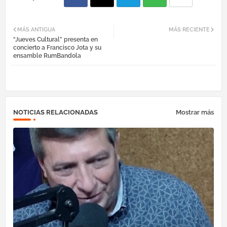
Fac
Twi
Tel
Wh
MÁS ANTIGUA
MÁS RECIENTE
“Jueves Cultural” presenta en
ebo
tter
egr
atsa
concierto a Francisco Jota y su
ensamble RumBandola
ok
am
pp
NOTICIAS RELACIONADAS
Mostrar más