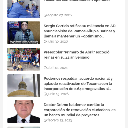
agosto 07, 2026
Sergio Garrido ratifica su militancia en AD,
anuncia visita de Ramos Allup a Barinas y
llama a mantener un «optimismo
cauteloso»
julio 30, 2026
Preescolar "Primero de Abril" escogió
reinas en su 42 aniversario
abril 01, 2024
Podemos respaldan acuerdo nacional y
aplaude reactivación de Tocoma con la
incorporación de 2.640 megavatios al
sistema eléctrico nacional
junio 15, 2026
Doctor Delmo baldemar carrillo: la
corporación de renovación ciudadana, es
un banco mundial de proyectos
febrero 13, 2023