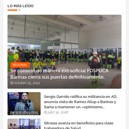
LO MÁS LEÍDO
REGIONAL
Se conoció de manera extraoficial FOSPUCA
Barinas cierra sus puertas definitivamente.
octubre 25, 2022
Sergio Garrido ratifica su militancia en AD,
anuncia visita de Ramos Allup a Barinas y
llama a mantener un «optimismo
cauteloso»
julio 30, 2026
Sitrasss avanza en beneficios para clase
trabajadora de Salud