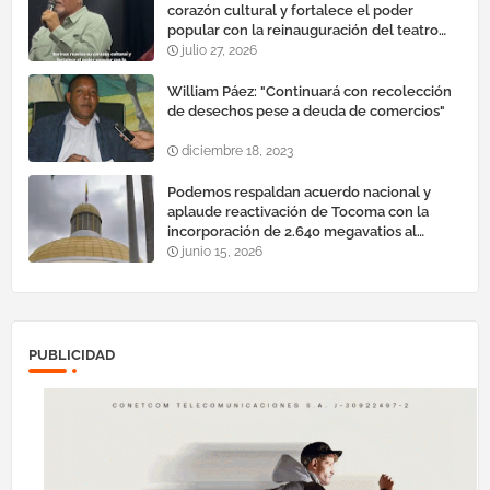
corazón cultural y fortalece el poder
popular con la reinauguración del teatro
esteban ruiz guevara
julio 27, 2026
William Páez: "Continuará con recolección
de desechos pese a deuda de comercios"
diciembre 18, 2023
Podemos respaldan acuerdo nacional y
aplaude reactivación de Tocoma con la
incorporación de 2.640 megavatios al
sistema eléctrico nacional
junio 15, 2026
PUBLICIDAD