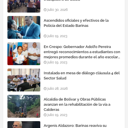
julio 30, 2026
Ascendidos oficiales y efectivos de la
Policía del Estado Barinas
julio 19, 2023
En Crespo: Gobernador Adolfo Pereira
entregó reconocimientos a estudiantes con
mejores promedios durante el año escolar
2022 – 2023
julio 19, 2023
Instalada en mesa de diálogo cláusula 4 del
Sector Salud
julio 28, 2026
Alcaldía de Bolívar y Obras Públicas
avanzan en la rehabilitación de la vía a
Calderas
julio 19, 2023
Argenis Aldazoro: Barinas reaviva su