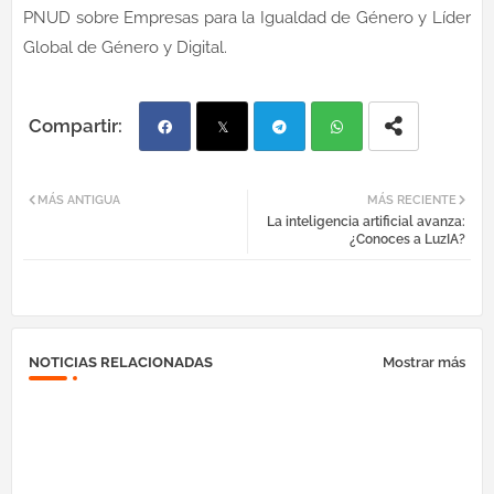
PNUD sobre Empresas para la Igualdad de Género y Líder
Global de Género y Digital.
Fac
Twi
Tel
Wh
MÁS ANTIGUA
MÁS RECIENTE
La inteligencia artificial avanza:
ebo
tter
egr
atsa
¿Conoces a LuzIA?
ok
am
pp
NOTICIAS RELACIONADAS
Mostrar más