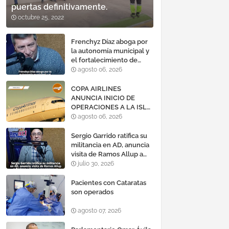
puertas definitivamente.
octubre 25, 2022
Frenchyz Díaz aboga por
la autonomía municipal y
el fortalecimiento de
servicios públicos
agosto 06, 2026
COPA AIRLINES
ANUNCIA INICIO DE
OPERACIONES A LA ISLA
DE MARGARITA,
agosto 06, 2026
VENEZUELA
Sergio Garrido ratifica su
militancia en AD, anuncia
visita de Ramos Allup a
Barinas y llama a
julio 30, 2026
mantener un «optimismo
cauteloso»
Pacientes con Cataratas
son operados
agosto 07, 2026