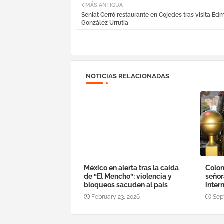
MÁS ANTIGUA
Seniat Cerró restaurante en Cojedes tras visita E
González Urrutia
NOTICIAS RELACIONADAS
México en alerta tras la caída
Colom
de “El Mencho”: violencia y
señor
bloqueos sacuden al país
inter
February 23, 2026
Sep