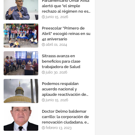
Parlamentario Omar Ávila
alertó que "el simple
rechazo al régimen no es
suficiente para lograr un
junio 15, 2026
cambio democrático
efectivo"
Preescolar "Primero de
Abril" escogió reinas en su
42 aniversario
abril 01, 2024
Sitrasss avanza en
beneficios para clase
trabajadora de Salud
julio 30, 2026
Podemos respaldan
acuerdo nacional y
aplaude reactivación de
Tocoma con la
junio 15, 2026
incorporación de 2.640
megavatios al sistema
Doctor Delmo baldemar
eléctrico nacional
carrillo: la corporación de
renovación ciudadana, es
un banco mundial de
febrero 13, 2023
proyectos