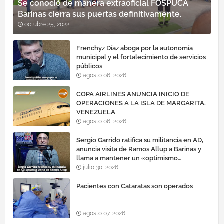
Se conoció de manera extraoficial FOSPUCA
Barinas cierra sus puertas definitivamente.
octubre 25, 2022
Frenchyz Díaz aboga por la autonomía
municipal y el fortalecimiento de servicios
públicos
agosto 06, 2026
COPA AIRLINES ANUNCIA INICIO DE
OPERACIONES A LA ISLA DE MARGARITA,
VENEZUELA
agosto 06, 2026
Sergio Garrido ratifica su militancia en AD,
anuncia visita de Ramos Allup a Barinas y
llama a mantener un «optimismo
cauteloso»
julio 30, 2026
Pacientes con Cataratas son operados
agosto 07, 2026