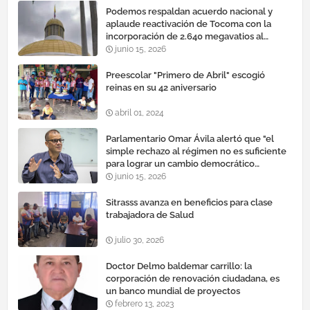
Podemos respaldan acuerdo nacional y
aplaude reactivación de Tocoma con la
incorporación de 2.640 megavatios al
sistema eléctrico nacional
junio 15, 2026
Preescolar "Primero de Abril" escogió
reinas en su 42 aniversario
abril 01, 2024
Parlamentario Omar Ávila alertó que "el
simple rechazo al régimen no es suficiente
para lograr un cambio democrático
efectivo"
junio 15, 2026
Sitrasss avanza en beneficios para clase
trabajadora de Salud
julio 30, 2026
Doctor Delmo baldemar carrillo: la
corporación de renovación ciudadana, es
un banco mundial de proyectos
febrero 13, 2023