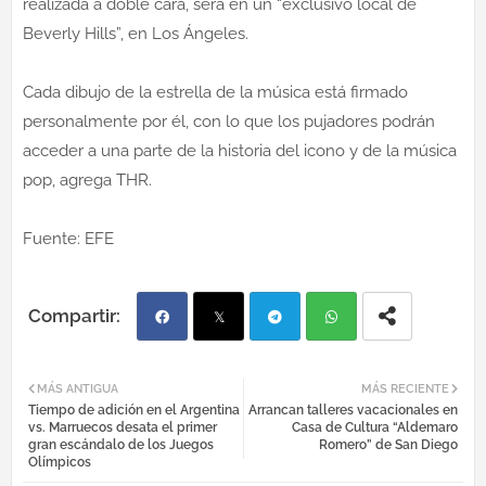
realizada a doble cara, será en un “exclusivo local de
Beverly Hills”, en Los Ángeles.
Cada dibujo de la estrella de la música está firmado
personalmente por él, con lo que los pujadores podrán
acceder a una parte de la historia del icono y de la música
pop, agrega THR.
Fuente: EFE
Fac
Twi
Tel
Wh
MÁS ANTIGUA
MÁS RECIENTE
Tiempo de adición en el Argentina
Arrancan talleres vacacionales en
ebo
tter
egr
atsa
vs. Marruecos desata el primer
Casa de Cultura “Aldemaro
gran escándalo de los Juegos
Romero” de San Diego
Olímpicos
ok
am
pp