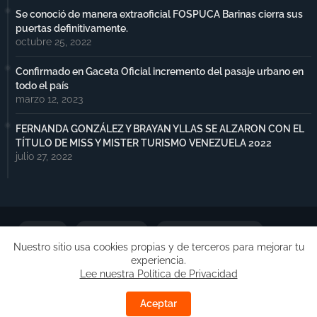
Se conoció de manera extraoficial FOSPUCA Barinas cierra sus
puertas definitivamente.
octubre 25, 2022
Confirmado en Gaceta Oficial incremento del pasaje urbano en
todo el país
marzo 12, 2023
FERNANDA GONZÁLEZ Y BRAYAN YLLAS SE ALZARON CON EL
TÍTULO DE MISS Y MISTER TURISMO VENEZUELA 2022
julio 27, 2022
Portada
Notimax Plus
Política de Privacidad
Nuestro sitio usa cookies propias y de terceros para mejorar tu
experiencia.
Publicidad
Lee nuestra Política de Privacidad
Copyright ©
Free Blogger Templates
| Desarrollado por
Aceptar
Barinas.Online