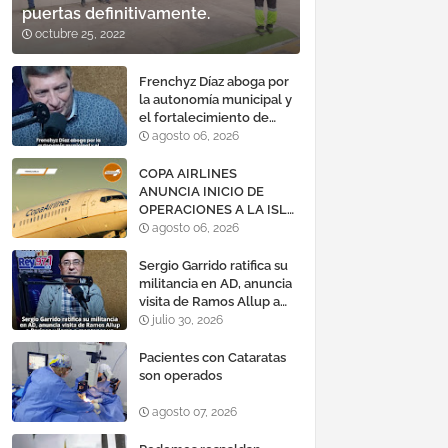
puertas definitivamente.
octubre 25, 2022
Frenchyz Díaz aboga por
la autonomía municipal y
el fortalecimiento de
servicios públicos
agosto 06, 2026
COPA AIRLINES
ANUNCIA INICIO DE
OPERACIONES A LA ISLA
DE MARGARITA,
agosto 06, 2026
VENEZUELA
Sergio Garrido ratifica su
militancia en AD, anuncia
visita de Ramos Allup a
Barinas y llama a
julio 30, 2026
mantener un «optimismo
cauteloso»
Pacientes con Cataratas
son operados
agosto 07, 2026