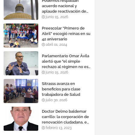
Podemos respaldan
acuerdo nacional y
aplaude reactivación de
Tocoma con la
junio 15, 2026
incorporación de 2.640
megavatios al sistema
Preescolar "Primero de
eléctrico nacional
Abril" escogió reinas en su
42 aniversario
abril 01, 2024
Parlamentario Omar Ávila
alertó que "el simple
rechazo al régimen no es
suficiente para lograr un
junio 15, 2026
cambio democrático
efectivo"
Sitrasss avanza en
beneficios para clase
trabajadora de Salud
julio 30, 2026
Doctor Delmo baldemar
carrillo: la corporación de
renovación ciudadana, es
un banco mundial de
febrero 13, 2023
proyectos