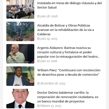
Instalada en mesa de diálogo cláusula 4 del
Sector Salud
julio 28, 2026
Alcaldía de Bolívar y Obras Públicas
avanzan en la rehabilitación de la vía a
Calderas
julio 19, 2023
Argenis Aldazoro: Barinas reaviva su
corazón cultural y fortalece el poder
popular con la reinauguración del teatro
esteban ruiz guevara
julio 27, 2026
William Páez: "Continuará con recolección
de desechos pese a deuda de comercios"
diciembre 18, 2023
Doctor Delmo baldemar carrillo: la
corporación de renovación ciudadana, es
un banco mundial de proyectos
febrero 13, 2023