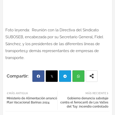
Foto leyenda: Reunión con la Directiva del Sindicato
SUBOSEB, encabezada por su Secretario General, Fidel
Sánchez, y los presidentes de las diferentes líneas de
transportes,y demás representantes de empresas de
transporte.
Fac
Twi
Tel
Wh
MÁS ANTIGUA
MÁS RECIENTE
Ministerio de Alimentación arrancó
Gobierno denuncia sabotaje
ebo
tter
egr
atsa
Plan Vacacional Barinas 2024
contra el ferrocarril de Los Valles
del Tuy: incendio controlado
ok
am
pp