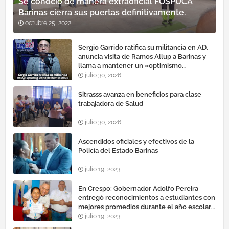
Se conoció de manera extraoficial FOSPUCA
Barinas cierra sus puertas definitivamente.
octubre 25, 2022
Sergio Garrido ratifica su militancia en AD,
anuncia visita de Ramos Allup a Barinas y
llama a mantener un «optimismo
cauteloso»
julio 30, 2026
Sitrasss avanza en beneficios para clase
trabajadora de Salud
julio 30, 2026
Ascendidos oficiales y efectivos de la
Policía del Estado Barinas
julio 19, 2023
En Crespo: Gobernador Adolfo Pereira
entregó reconocimientos a estudiantes con
mejores promedios durante el año escolar
2022 – 2023
julio 19, 2023