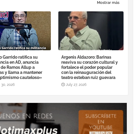
Mostrar más
o Garrido ratifica su
Argenis Aldazoro: Barinas
ancia en AD, anuncia
reaviva su corazón cultural y
a de Ramos Allup a
fortalece el poder popular
as y llama a mantener
con la reinauguración del
ptimismo cauteloso»
teatro esteban ruiz guevara
 30, 2026
July 27, 2026