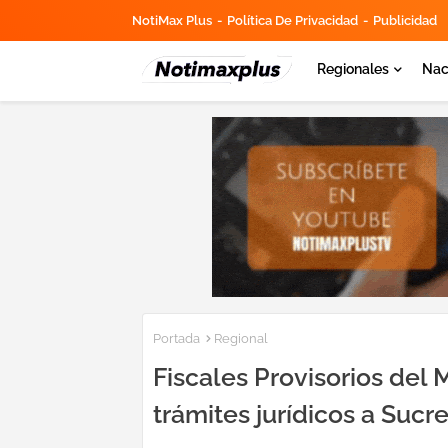
NotiMax Plus
Política De Privacidad
Publicidad
Regionales
Nac
Portada
Regional
Fiscales Provisorios del
trámites jurídicos a Sucr