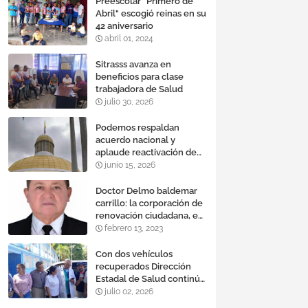
Preescolar "Primero de
Abril" escogió reinas en su
42 aniversario
abril 01, 2024
Sitrasss avanza en
beneficios para clase
trabajadora de Salud
julio 30, 2026
Podemos respaldan
acuerdo nacional y
aplaude reactivación de
Tocoma con la
junio 15, 2026
incorporación de 2.640
megavatios al sistema
Doctor Delmo baldemar
eléctrico nacional
carrillo: la corporación de
renovación ciudadana, es
un banco mundial de
febrero 13, 2023
proyectos
Con dos vehículos
recuperados Dirección
Estadal de Salud continúa
plan de refacción de su
julio 02, 2026
parque automotor ‎