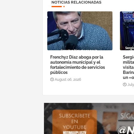
NOTICIAS RELACIONADAS
Frenchyz Díaz aboga por la
Sergi
autonomía municipal y el
milit
fortalecimiento de servicios
visit
públicos
Barin
un «o
August 06, 2026
July