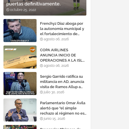
puertas definitivamente.
octubre 25, 2022
Frenchyz Díaz aboga por
la autonomía municipal y
el fortalecimiento de
servicios públicos
agosto 06, 2026
COPA AIRLINES
ANUNCIA INICIO DE
OPERACIONES A LA ISLA
DE MARGARITA,
agosto 06, 2026
VENEZUELA
Sergio Garrido ratifica su
militancia en AD, anuncia
visita de Ramos Allup a
Barinas y llama a
julio 30, 2026
mantener un «optimismo
cauteloso»
Parlamentario Omar Ávila
alertó que "el simple
rechazo al régimen no es
suficiente para lograr un
junio 15, 2026
cambio democrático
efectivo"